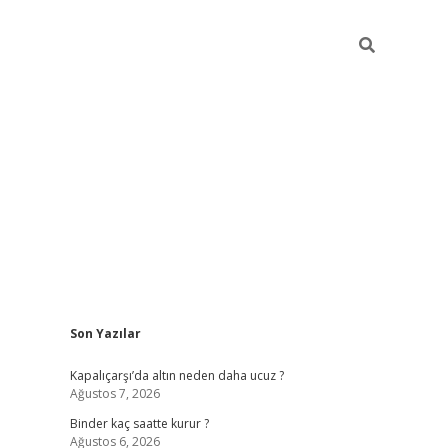
Sidebar
Son Yazılar
ilbet güncel giriş adresi
ilbet mobil giriş
betexp
Kapalıçarşı’da altın neden daha ucuz ?
Ağustos 7, 2026
Binder kaç saatte kurur ?
Ağustos 6, 2026