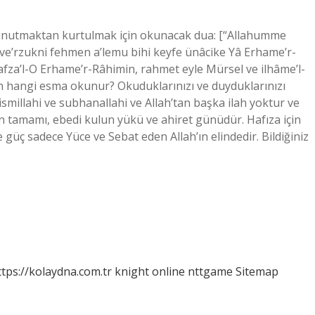
ı unutmaktan kurtulmak için okunacak dua: [“Allahumme
 ve’rzukni fehmen a’lemu bihi keyfe ünâcike Yâ Erhame’r-
fza’l-O Erhame’r-Râhimin, rahmet eyle Mürsel ve ilhâme’l-
 hangi esma okunur? Okuduklarınızı ve duyduklarınızı
ismillahi ve subhanallahi ve Allah’tan başka ilah yoktur ve
ın tamamı, ebedi kulun yükü ve ahiret günüdür. Hafıza için
güç sadece Yüce ve Sebat eden Allah’ın elindedir. Bildiğiniz
ttps://kolaydna.com.tr
knight online
nttgame
Sitemap