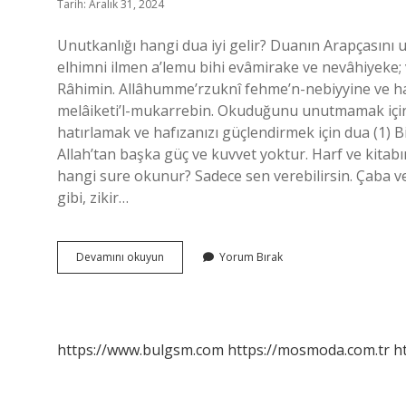
Tarih: Aralık 31, 2024
Unutkanlığı hangi dua iyi gelir? Duanın Arapçasın
elhimni ilmen a’lemu bihi evâmirake ve nevâhiyeke;
Râhimin. Allâhumme’rzuknî fehme’n-nebiyyine ve ha
melâiketi’l-mukarrebin. Okuduğunu unutmamak için
hatırlamak ve hafızanızı güçlendirmek için dua (1) B
Allah’tan başka güç ve kuvvet yoktur. Harf ve kitab
hangi sure okunur? Sadece sen verebilirsin. Çaba ve 
gibi, zikir…
Unutkanlık
Devamını okuyun
Yorum Bırak
Için
Hangi
Dua
Okunur
https://www.bulgsm.com
https://mosmoda.com.tr
h