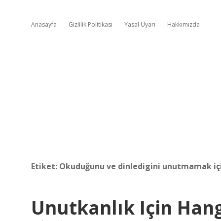
Anasayfa
Gizlilik Politikası
Yasal Uyarı
Hakkımızda
Etiket:
Okuduğunu ve dinledigini unutmamak iç
Unutkanlık Için Han