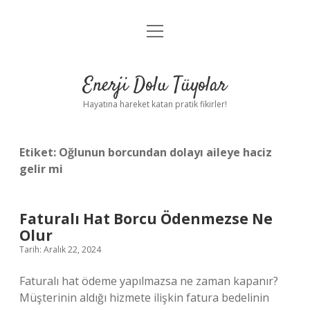
menüyü
Anasayfa
aç
Gizlilik Politikası
Enerji Dolu Tüyolar
Yasal Uyarı
Hayatına hareket katan pratik fikirler!
Hakkımızda
Etiket:
Oğlunun borcundan dolayı aileye haciz
gelir mi
Faturalı Hat Borcu Ödenmezse Ne
Olur
Tarih: Aralık 22, 2024
Faturalı hat ödeme yapılmazsa ne zaman kapanır?
Müşterinin aldığı hizmete ilişkin fatura bedelinin