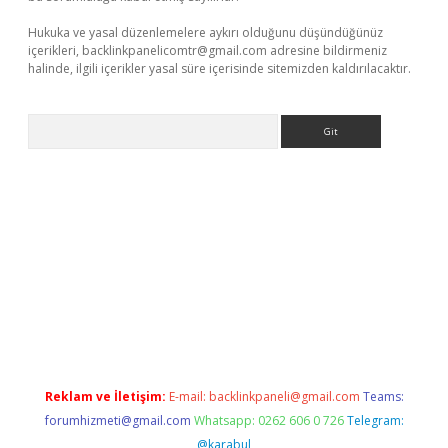
Hukuka ve yasal düzenlemelere aykırı olduğunu düşündüğünüz
içerikleri,
backlinkpanelicomtr@gmail.com
adresine bildirmeniz
halinde, ilgili içerikler yasal süre içerisinde sitemizden kaldırılacaktır.
Arama
riş
betexper giriş
Reklam ve İletişim:
E-mail:
backlinkpaneli@gmail.com
Teams:
forumhizmeti@gmail.com
Whatsapp: 0262 606 0 726
Telegram:
@karabul