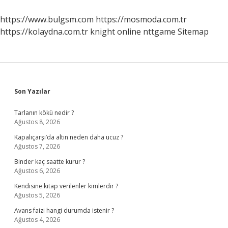
Ne
Olur
https://www.bulgsm.com
https://mosmoda.com.tr
https://kolaydna.com.tr
knight online
nttgame
Sitemap
Sidebar
Son Yazılar
Tarlanın kökü nedir ?
Ağustos 8, 2026
Kapalıçarşı’da altın neden daha ucuz ?
Ağustos 7, 2026
Binder kaç saatte kurur ?
Ağustos 6, 2026
Kendisine kitap verilenler kimlerdir ?
Ağustos 5, 2026
Avans faizi hangi durumda istenir ?
Ağustos 4, 2026