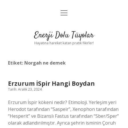
menüyü
Anasayfa
aç
Gizlilik Politikası
Enerji Dolu Tüyolar
Yasal Uyarı
Hayatına hareket katan pratik fikirler!
Hakkımızda
Etiket:
Norgah ne demek
Erzurum İSpir Hangi Boydan
Tarih: Aralık 23, 2024
Erzurum İspir kökeni nedir? Etimoloji. Yerleşim yeri
Herodot tarafından “Saspeir”, Xenophon tarafından
“Hesperit” ve Bizanslı Fastus tarafından “Sber/Sper”
olarak adlandırılmıştır. Ayrıca şehrin isminin Çoruh