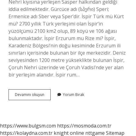
Nehri kıyısına yerleşen Sasper halkından geldiği
iddia edilmektedir. Gürcüce adı (სპერი) Speri;
Ermenice adı Sber veya Sper’dir. İspir Türk mü Kürt
mü? 2700 yıllık Türk yerleşimi olan İspir’in
yüzölçümü 2100 km2 olup, 89 köyü ve 106 ağası
bulunmaktadır. İspir Erzurum mu Rize mi? İspir,
Karadeniz Bölgesi’nin doğu kesiminde Erzurum ili
sınırları içerisinde bulunan bir ilçe merkezidir. Deniz
seviyesinden 1200 metre yükseklikte bulunan İspir,
Çoruh Nehri üzerinde ve Çoruh Vadisi’nde yer alan
bir yerleşim alanıdır. İspir rum…
Erzurum
Devamını okuyun
Yorum Bırak
İSpir
Hangi
Boydan
https://www.bulgsm.com
https://mosmoda.com.tr
https://kolaydna.com.tr
knight online
nttgame
Sitemap