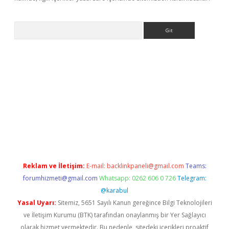
Arama
adresi
ilbet mobil giriş
betexper giriş
Reklam ve İletişim:
E-mail:
backlinkpaneli@gmail.com
Teams:
forumhizmeti@gmail.com
Whatsapp: 0262 606 0 726
Telegram:
@karabul
Yasal Uyarı:
Sitemiz, 5651 Sayılı Kanun gereğince Bilgi Teknolojileri
ve İletişim Kurumu (BTK) tarafından onaylanmış bir Yer Sağlayıcı
olarak hizmet vermektedir. Bu nedenle, sitedeki içerikleri proaktif