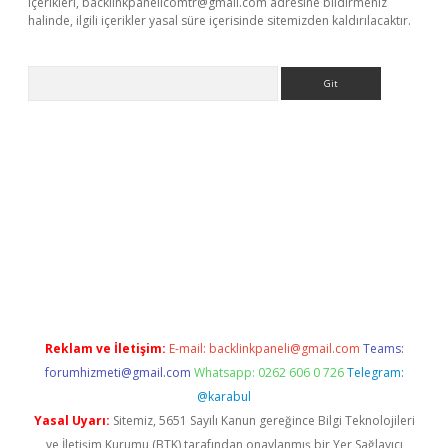
içerikleri,
backlinkpanelicomtr@gmail.com
adresine bildirmeniz
halinde, ilgili içerikler yasal süre içerisinde sitemizden kaldırılacaktır.
Arama
riş
betexper giriş
Reklam ve İletişim:
E-mail:
backlinkpaneli@gmail.com
Teams:
forumhizmeti@gmail.com
Whatsapp: 0262 606 0 726
Telegram:
@karabul
Yasal Uyarı:
Sitemiz, 5651 Sayılı Kanun gereğince Bilgi Teknolojileri
ve İletişim Kurumu (BTK) tarafından onaylanmış bir Yer Sağlayıcı