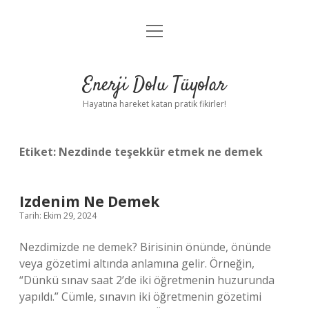
menüyü
Anasayfa
aç
Gizlilik Politikası
Enerji Dolu Tüyolar
Yasal Uyarı
Hayatına hareket katan pratik fikirler!
Hakkımızda
Etiket:
Nezdinde teşekkür etmek ne demek
Izdenim Ne Demek
Tarih: Ekim 29, 2024
Nezdimizde ne demek? Birisinin önünde, önünde
veya gözetimi altında anlamına gelir. Örneğin,
“Dünkü sınav saat 2’de iki öğretmenin huzurunda
yapıldı.” Cümle, sınavın iki öğretmenin gözetimi