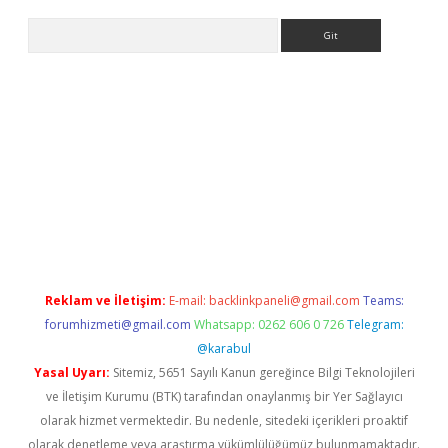
Arama
iriş
betexper giriş
Reklam ve İletişim:
E-mail:
backlinkpaneli@gmail.com
Teams:
forumhizmeti@gmail.com
Whatsapp: 0262 606 0 726
Telegram:
@karabul
Yasal Uyarı:
Sitemiz, 5651 Sayılı Kanun gereğince Bilgi Teknolojileri
ve İletişim Kurumu (BTK) tarafından onaylanmış bir Yer Sağlayıcı
olarak hizmet vermektedir. Bu nedenle, sitedeki içerikleri proaktif
olarak denetleme veya araştırma yükümlülüğümüz bulunmamaktadır.