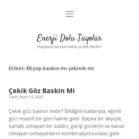
menüyü
Anasayfa
aç
Gizlilik Politikası
Enerji Dolu Tüyolar
Yasal Uyarı
Hayatına hareket katan pratik fikirler!
Hakkımızda
Etiket:
Miyop baskın mı çekinik mi
Çekik Göz Baskin Mi
Tarih: Mart 14, 2025
Çekik göz baskın mıdır? Bildiğim kadarıyla, eğimli
göz resesif bir gen haline gelir. Başka bir deyişle,
kanallı olmayan bir saldırı, garip gözlerin ve kanat
olmayan olmayanların kombinasyonundan gelir.