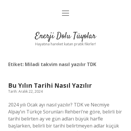
menüyü
Anasayfa
aç
Gizlilik Politikası
Enerji Dolu Tüyolar
Yasal Uyarı
Hayatına hareket katan pratik fikirler!
Hakkımızda
Etiket:
Miladi takvim nasıl yazılır TDK
Bu Yılın Tarihi Nasıl Yazılır
Tarih: Aralık 22, 2024
2024 yılı Ocak ayı nasıl yazılır? TDK ve Necmiye
Alpay’ın Türkçe Sorunları Rehberi’ne göre, belirli bir
tarihi belirten ay ve gün adları büyük harfle
başlarken, belirli bir tarihi belirtmeyen adlar küçük