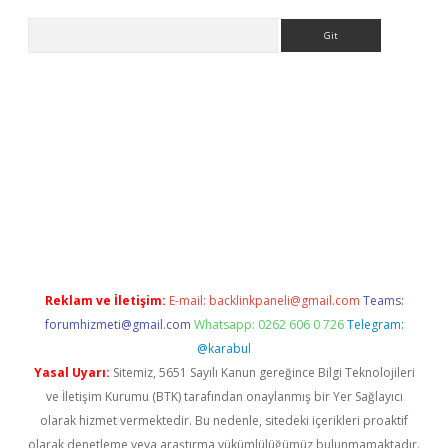
Arama
riş
betexper giriş
Reklam ve İletişim:
E-mail:
backlinkpaneli@gmail.com
Teams:
forumhizmeti@gmail.com
Whatsapp: 0262 606 0 726
Telegram:
@karabul
Yasal Uyarı:
Sitemiz, 5651 Sayılı Kanun gereğince Bilgi Teknolojileri
ve İletişim Kurumu (BTK) tarafından onaylanmış bir Yer Sağlayıcı
olarak hizmet vermektedir. Bu nedenle, sitedeki içerikleri proaktif
olarak denetleme veya araştırma yükümlülüğümüz bulunmamaktadır.