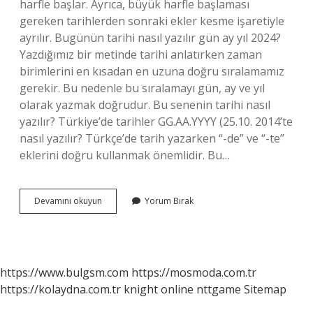
harfle başlar. Ayrıca, büyük harfle başlaması
gereken tarihlerden sonraki ekler kesme işaretiyle
ayrılır. Bugünün tarihi nasıl yazılır gün ay yıl 2024?
Yazdığımız bir metinde tarihi anlatırken zaman
birimlerini en kısadan en uzuna doğru sıralamamız
gerekir. Bu nedenle bu sıralamayı gün, ay ve yıl
olarak yazmak doğrudur. Bu senenin tarihi nasıl
yazılır? Türkiye’de tarihler GG.AA.YYYY (25.10. 2014’te
nasıl yazılır? Türkçe’de tarih yazarken “-de” ve “-te”
eklerini doğru kullanmak önemlidir. Bu…
Bu
Devamını okuyun
Yorum Bırak
Yılın
Tarihi
Nasıl
Yazılır
https://www.bulgsm.com
https://mosmoda.com.tr
https://kolaydna.com.tr
knight online
nttgame
Sitemap