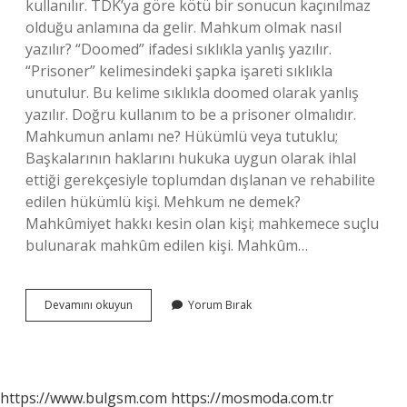
kullanılır. TDK’ya göre kötü bir sonucun kaçınılmaz
olduğu anlamına da gelir. Mahkum olmak nasıl
yazılır? “Doomed” ifadesi sıklıkla yanlış yazılır.
“Prisoner” kelimesindeki şapka işareti sıklıkla
unutulur. Bu kelime sıklıkla doomed olarak yanlış
yazılır. Doğru kullanım to be a prisoner olmalıdır.
Mahkumun anlamı ne? Hükümlü veya tutuklu;
Başkalarının haklarını hukuka uygun olarak ihlal
ettiği gerekçesiyle toplumdan dışlanan ve rehabilite
edilen hükümlü kişi. Mehkum ne demek?
Mahkûmiyet hakkı kesin olan kişi; mahkemece suçlu
bulunarak mahkûm edilen kişi. Mahkûm…
Mahkum
Devamını okuyun
Yorum Bırak
Mu
Mahkûm
Mü
https://www.bulgsm.com
https://mosmoda.com.tr