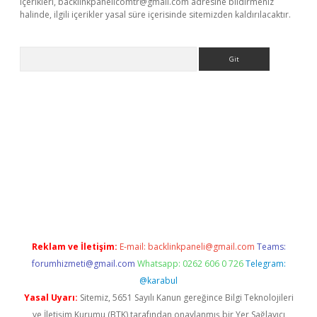
içerikleri,
backlinkpanelicomtr@gmail.com
adresine bildirmeniz
halinde, ilgili içerikler yasal süre içerisinde sitemizden kaldırılacaktır.
Arama
riş
betexper giriş
Reklam ve İletişim:
E-mail:
backlinkpaneli@gmail.com
Teams:
forumhizmeti@gmail.com
Whatsapp: 0262 606 0 726
Telegram:
@karabul
Yasal Uyarı:
Sitemiz, 5651 Sayılı Kanun gereğince Bilgi Teknolojileri
ve İletişim Kurumu (BTK) tarafından onaylanmış bir Yer Sağlayıcı