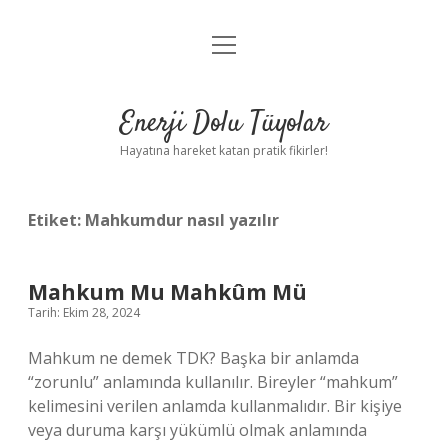
menüyü
Anasayfa
aç
Gizlilik Politikası
Enerji Dolu Tüyolar
Yasal Uyarı
Hayatına hareket katan pratik fikirler!
Hakkımızda
Etiket:
Mahkumdur nasıl yazılır
Mahkum Mu Mahkûm Mü
Tarih: Ekim 28, 2024
Mahkum ne demek TDK? Başka bir anlamda
“zorunlu” anlamında kullanılır. Bireyler “mahkum”
kelimesini verilen anlamda kullanmalıdır. Bir kişiye
veya duruma karşı yükümlü olmak anlamında