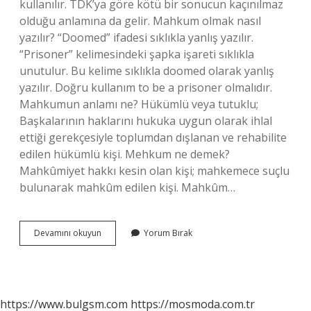
kullanılır. TDK’ya göre kötü bir sonucun kaçınılmaz
olduğu anlamına da gelir. Mahkum olmak nasıl
yazılır? “Doomed” ifadesi sıklıkla yanlış yazılır.
“Prisoner” kelimesindeki şapka işareti sıklıkla
unutulur. Bu kelime sıklıkla doomed olarak yanlış
yazılır. Doğru kullanım to be a prisoner olmalıdır.
Mahkumun anlamı ne? Hükümlü veya tutuklu;
Başkalarının haklarını hukuka uygun olarak ihlal
ettiği gerekçesiyle toplumdan dışlanan ve rehabilite
edilen hükümlü kişi. Mehkum ne demek?
Mahkûmiyet hakkı kesin olan kişi; mahkemece suçlu
bulunarak mahkûm edilen kişi. Mahkûm…
Mahkum
Devamını okuyun
Yorum Bırak
Mu
Mahkûm
Mü
https://www.bulgsm.com
https://mosmoda.com.tr