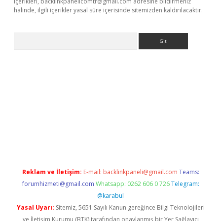
içerikleri,
backlinkpanelicomtr@gmail.com
adresine bildirmeniz
halinde, ilgili içerikler yasal süre içerisinde sitemizden kaldırılacaktır.
Arama
exper giriş
Reklam ve İletişim:
E-mail:
backlinkpaneli@gmail.com
Teams:
forumhizmeti@gmail.com
Whatsapp: 0262 606 0 726
Telegram:
@karabul
Yasal Uyarı:
Sitemiz, 5651 Sayılı Kanun gereğince Bilgi Teknolojileri
ve İletişim Kurumu (BTK) tarafından onaylanmış bir Yer Sağlayıcı