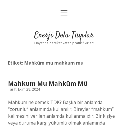
menüyü
Anasayfa
aç
Gizlilik Politikası
Enerji Dolu Tüyolar
Yasal Uyarı
Hayatına hareket katan pratik fikirler!
Hakkımızda
Etiket:
Mahkûm mu mahkum mu
Mahkum Mu Mahkûm Mü
Tarih: Ekim 28, 2024
Mahkum ne demek TDK? Başka bir anlamda
“zorunlu” anlamında kullanılır. Bireyler “mahkum”
kelimesini verilen anlamda kullanmalıdır. Bir kişiye
veya duruma karşı yükümlü olmak anlamında