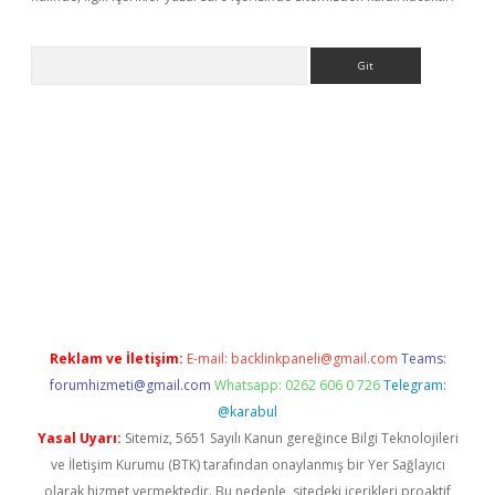
Arama
riş
betexper giriş
Reklam ve İletişim:
E-mail:
backlinkpaneli@gmail.com
Teams:
forumhizmeti@gmail.com
Whatsapp: 0262 606 0 726
Telegram:
@karabul
Yasal Uyarı:
Sitemiz, 5651 Sayılı Kanun gereğince Bilgi Teknolojileri
ve İletişim Kurumu (BTK) tarafından onaylanmış bir Yer Sağlayıcı
olarak hizmet vermektedir. Bu nedenle, sitedeki içerikleri proaktif