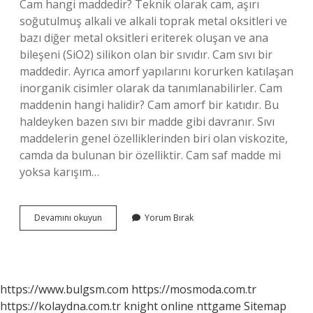
Cam hangi maddedir? Teknik olarak cam, aşırı
soğutulmuş alkali ve alkali toprak metal oksitleri ve
bazı diğer metal oksitleri eriterek oluşan ve ana
bileşeni (SiO2) silikon olan bir sıvıdır. Cam sıvı bir
maddedir. Ayrıca amorf yapılarını korurken katılaşan
inorganik cisimler olarak da tanımlanabilirler. Cam
maddenin hangi halidir? Cam amorf bir katıdır. Bu
haldeyken bazen sıvı bir madde gibi davranır. Sıvı
maddelerin genel özelliklerinden biri olan viskozite,
camda da bulunan bir özelliktir. Cam saf madde mi
yoksa karışım…
Cam
Devamını okuyun
Yorum Bırak
Bir
Madde
Midir
https://www.bulgsm.com
https://mosmoda.com.tr
https://kolaydna.com.tr
knight online
nttgame
Sitemap