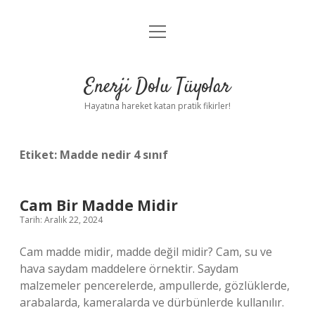
menüyü
Anasayfa
aç
Gizlilik Politikası
Enerji Dolu Tüyolar
Yasal Uyarı
Hayatına hareket katan pratik fikirler!
Hakkımızda
Etiket:
Madde nedir 4 sınıf
Cam Bir Madde Midir
Tarih: Aralık 22, 2024
Cam madde midir, madde değil midir? Cam, su ve
hava saydam maddelere örnektir. Saydam
malzemeler pencerelerde, ampullerde, gözlüklerde,
arabalarda, kameralarda ve dürbünlerde kullanılır.