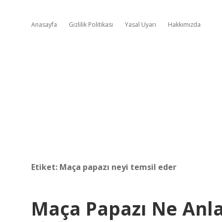
Anasayfa
Gizlilik Politikası
Yasal Uyarı
Hakkımızda
Etiket:
Maça papazı neyi temsil eder
Maça Papazı Ne Anl