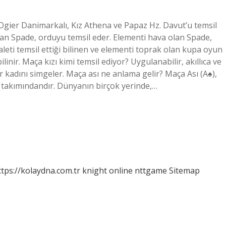
Ogier Danimarkalı, Kız Athena ve Papaz Hz. Davut’u temsil
olan Spade, orduyu temsil eder. Elementi hava olan Spade,
aleti temsil ettiği bilinen ve elementi toprak olan kupa oyun
ilinir. Maça kızı kimi temsil ediyor? Uygulanabilir, akıllıca ve
bir kadını simgeler. Maça ası ne anlama gelir? Maça Ası (A♠),
ı takımındandır. Dünyanın birçok yerinde,…
ttps://kolaydna.com.tr
knight online
nttgame
Sitemap