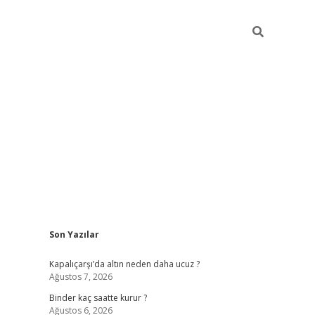
Sidebar
Son Yazılar
ilbet güncel giriş adresi
ilbet mobil giriş
betexp
Kapalıçarşı’da altın neden daha ucuz ?
Ağustos 7, 2026
Binder kaç saatte kurur ?
Ağustos 6, 2026