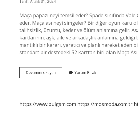
Tarih: Aralık 31, 2024
Maça papazı neyi temsil eder? Spade sınıfında Vale 
eder. Maça ası neyi simgeler? Bir diğer oyun kartı 
talihsizlik, üzüntü, keder ve ölüm anlamına gelir. As
kartlarının, aşk, aile ve arkadaşlık anlamına geldiği b
mantıklı bir kararı, yaratıcı ve planlı hareket eden 
standart bir destedeki 52 karttan biri olan Maça As
Maça
Devamını okuyun
Yorum Bırak
Papazı
Ne
Anlama
Gelir
https://www.bulgsm.com
https://mosmoda.com.tr
h