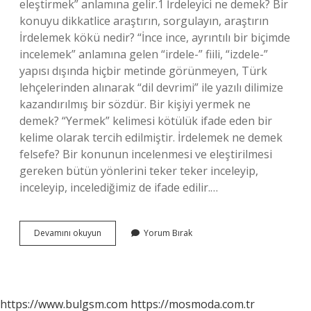
eleştirmek” anlamına gelir.1 İrdeleyici ne demek? Bir
konuyu dikkatlice araştırın, sorgulayın, araştırın
İrdelemek kökü nedir? “İnce ince, ayrıntılı bir biçimde
incelemek” anlamına gelen “irdele-” fiili, “izdele-”
yapısı dışında hiçbir metinde görünmeyen, Türk
lehçelerinden alınarak “dil devrimi” ile yazılı dilimize
kazandırılmış bir sözdür. Bir kişiyi yermek ne
demek? “Yermek” kelimesi kötülük ifade eden bir
kelime olarak tercih edilmiştir. İrdelemek ne demek
felsefe? Bir konunun incelenmesi ve eleştirilmesi
gereken bütün yönlerini teker teker inceleyip,
inceleyip, incelediğimiz de ifade edilir.…
Birini
Devamını okuyun
Yorum Bırak
Irdelemek
Ne
Demek
https://www.bulgsm.com
https://mosmoda.com.tr