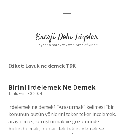
menüyü
Anasayfa
aç
Gizlilik Politikası
Enerji Dolu Tüyolar
Yasal Uyarı
Hayatına hareket katan pratik fikirler!
Hakkımızda
Etiket:
Lavuk ne demek TDK
Birini Irdelemek Ne Demek
Tarih: Ekim 30, 2024
İrdelemek ne demek? “Araştırmak” kelimesi “bir
konunun bütün yönlerini teker teker incelemek,
araştırmak, soruşturmak ve göz önünde
bulundurmak, bunları tek tek incelemek ve