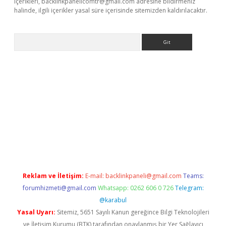
içerikleri,
backlinkpanelicomtr@gmail.com
adresine bildirmeniz
halinde, ilgili içerikler yasal süre içerisinde sitemizden kaldırılacaktır.
Arama
riş
betexper giriş
Reklam ve İletişim:
E-mail:
backlinkpaneli@gmail.com
Teams:
forumhizmeti@gmail.com
Whatsapp: 0262 606 0 726
Telegram:
@karabul
Yasal Uyarı:
Sitemiz, 5651 Sayılı Kanun gereğince Bilgi Teknolojileri
ve İletişim Kurumu (BTK) tarafından onaylanmış bir Yer Sağlayıcı