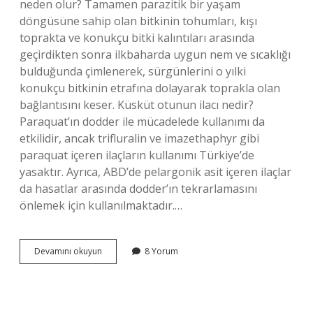
neden olur? Tamamen parazitik bir yaşam
döngüsüne sahip olan bitkinin tohumları, kışı
toprakta ve konukçu bitki kalıntıları arasında
geçirdikten sonra ilkbaharda uygun nem ve sıcaklığı
bulduğunda çimlenerek, sürgünlerini o yılki
konukçu bitkinin etrafına dolayarak toprakla olan
bağlantısını keser. Küsküt otunun ilacı nedir?
Paraquat’ın dodder ile mücadelede kullanımı da
etkilidir, ancak trifluralin ve imazethaphyr gibi
paraquat içeren ilaçların kullanımı Türkiye’de
yasaktır. Ayrıca, ABD’de pelargonik asit içeren ilaçlar
da hasatlar arasında dodder’ın tekrarlamasını
önlemek için kullanılmaktadır.…
Küsküt
Devamını okuyun
8 Yorum
Neden
Olur