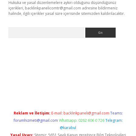
Hukuka ve yasal düzenlemelere aykırı olduğunu düşündüğünüz
içerikleri,
backlinkpanelicomtr@gmail.com
adresine bildirmeniz
halinde, ilgili içerikler yasal süre içerisinde sitemizden kaldırılacaktır.
Arama
riş
betexper giriş
Reklam ve İletişim:
E-mail:
backlinkpaneli@gmail.com
Teams:
forumhizmeti@gmail.com
Whatsapp: 0262 606 0 726
Telegram:
@karabul
Yasal Uyarı:
Sitemiz, 5651 Sayılı Kanun gereğince Bilgi Teknolojileri