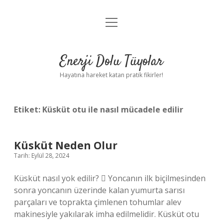
menüyü
Anasayfa
aç
Gizlilik Politikası
Enerji Dolu Tüyolar
Yasal Uyarı
Hayatına hareket katan pratik fikirler!
Hakkımızda
Etiket:
Küsküt otu ile nasıl mücadele edilir
Küsküt Neden Olur
Tarih: Eylül 28, 2024
Küsküt nasıl yok edilir?  Yoncanın ilk biçilmesinden
sonra yoncanın üzerinde kalan yumurta sarısı
parçaları ve toprakta çimlenen tohumlar alev
makinesiyle yakılarak imha edilmelidir. Küsküt otu