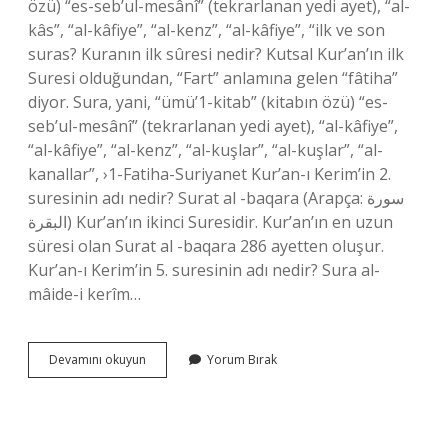
özü) “es-seb’ul-mesânî” (tekrarlanan yedi ayet), “al-
kâs”, “al-kâfiye”, “al-kenz”, “al-kâfiye”, “ilk ve son
suras? Kuranın ilk sûresi nedir? Kutsal Kur’an’ın ilk
Suresi olduğundan, “Fart” anlamına gelen “fâtiha”
diyor. Sura, yani, “ümü’1-kitab” (kitabın özü) “es-
seb’ul-mesânî” (tekrarlanan yedi ayet), “al-kâfiye”,
“al-kâfiye”, “al-kenz”, “al-kuşlar”, “al-kuşlar”, “al-
kanallar”, ›1-Fatiha-Suriyanet Kur’an-ı Kerim’in 2.
suresinin adı nedir? Surat al -baqara (Arapça: سورة
البقرة) Kur’an’ın ikinci Suresidir. Kur’an’ın en uzun
süresi olan Surat al -baqara 286 ayetten oluşur.
Kur’an-ı Kerim’in 5. suresinin adı nedir? Sura al-
mâide-i kerîm…
Kuran
Devamını okuyun
Yorum Bırak
I
Kerimin
Ilk
Suresinin