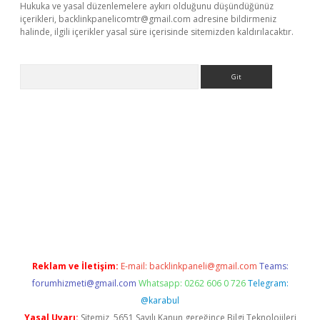
Hukuka ve yasal düzenlemelere aykırı olduğunu düşündüğünüz
içerikleri,
backlinkpanelicomtr@gmail.com
adresine bildirmeniz
halinde, ilgili içerikler yasal süre içerisinde sitemizden kaldırılacaktır.
Arama
iriş
betexper giriş
Reklam ve İletişim:
E-mail:
backlinkpaneli@gmail.com
Teams:
forumhizmeti@gmail.com
Whatsapp: 0262 606 0 726
Telegram:
@karabul
Yasal Uyarı:
Sitemiz, 5651 Sayılı Kanun gereğince Bilgi Teknolojileri