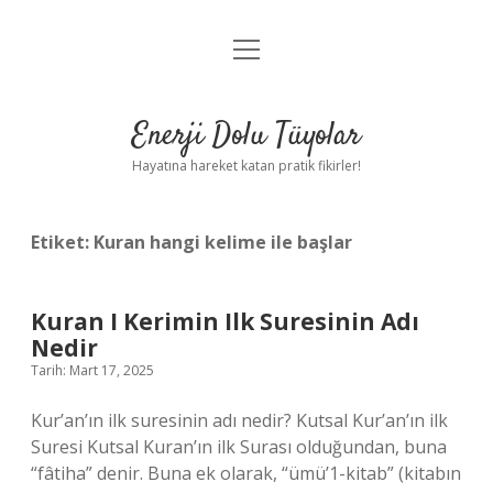
menüyü
Anasayfa
aç
Gizlilik Politikası
Enerji Dolu Tüyolar
Yasal Uyarı
Hayatına hareket katan pratik fikirler!
Hakkımızda
Etiket:
Kuran hangi kelime ile başlar
Kuran I Kerimin Ilk Suresinin Adı
Nedir
Tarih: Mart 17, 2025
Kur’an’ın ilk suresinin adı nedir? Kutsal Kur’an’ın ilk
Suresi Kutsal Kuran’ın ilk Surası olduğundan, buna
“fâtiha” denir. Buna ek olarak, “ümü’1-kitab” (kitabın