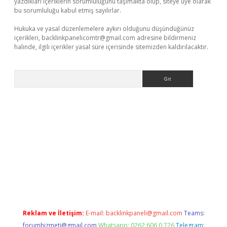
yazdıkları içeriklerin sorumluluğunu taşımakta olup, siteye üye olarak
bu sorumluluğu kabul etmiş sayılırlar.
Hukuka ve yasal düzenlemelere aykırı olduğunu düşündüğünüz
içerikleri,
backlinkpanelicomtr@gmail.com
adresine bildirmeniz
halinde, ilgili içerikler yasal süre içerisinde sitemizden kaldırılacaktır.
Arama
riş
betexper giriş
Reklam ve İletişim:
E-mail:
backlinkpaneli@gmail.com
Teams:
forumhizmeti@gmail.com
Whatsapp: 0262 606 0 726
Telegram: