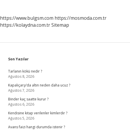
Hesaplar
Ne
Zaman
https://www.bulgsm.com
https://mosmoda.com.tr
Kapanır
https://kolaydna.com.tr
Sitemap
Sidebar
Son Yazılar
Tarlanın kökü nedir ?
Ağustos 8, 2026
Kapalıçarşı’da altın neden daha ucuz ?
Ağustos 7, 2026
Binder kaç saatte kurur ?
Ağustos 6, 2026
Kendisine kitap verilenler kimlerdir ?
Ağustos 5, 2026
Avans faizi hangi durumda istenir ?