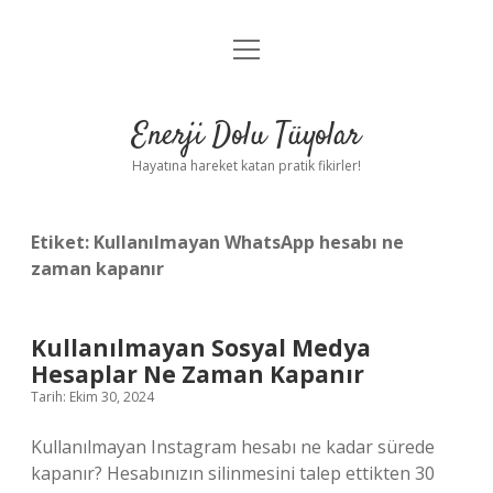
menüyü
Anasayfa
aç
Gizlilik Politikası
Enerji Dolu Tüyolar
Yasal Uyarı
Hayatına hareket katan pratik fikirler!
Hakkımızda
Etiket:
Kullanılmayan WhatsApp hesabı ne
zaman kapanır
Kullanılmayan Sosyal Medya
Hesaplar Ne Zaman Kapanır
Tarih: Ekim 30, 2024
Kullanılmayan Instagram hesabı ne kadar sürede
kapanır? Hesabınızın silinmesini talep ettikten 30