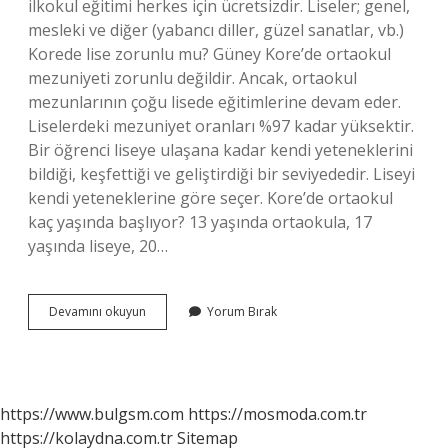
ilkokul eğitimi herkes için ücretsizdir. Liseler; genel,
mesleki ve diğer (yabancı diller, güzel sanatlar, vb.)
Korede lise zorunlu mu? Güney Kore’de ortaokul
mezuniyeti zorunlu değildir. Ancak, ortaokul
mezunlarının çoğu lisede eğitimlerine devam eder.
Liselerdeki mezuniyet oranları %97 kadar yüksektir.
Bir öğrenci liseye ulaşana kadar kendi yeteneklerini
bildiği, keşfettiği ve geliştirdiği bir seviyededir. Liseyi
kendi yeteneklerine göre seçer. Kore’de ortaokul
kaç yaşında başlıyor? 13 yaşında ortaokula, 17
yaşında liseye, 20…
Korede
Devamını okuyun
Yorum Bırak
Okullar
Kaç
Ay
https://www.bulgsm.com
https://mosmoda.com.tr
https://kolaydna.com.tr
Sitemap