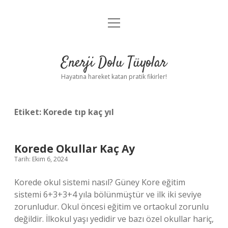
menüyü
Anasayfa
aç
Gizlilik Politikası
Enerji Dolu Tüyolar
Yasal Uyarı
Hayatına hareket katan pratik fikirler!
Hakkımızda
Etiket:
Korede tıp kaç yıl
Korede Okullar Kaç Ay
Tarih: Ekim 6, 2024
Korede okul sistemi nasıl? Güney Kore eğitim
sistemi 6+3+3+4 yıla bölünmüştür ve ilk iki seviye
zorunludur. Okul öncesi eğitim ve ortaokul zorunlu
değildir. İlkokul yaşı yedidir ve bazı özel okullar hariç,