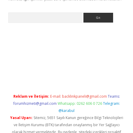
Arama
iş
betexper giriş
Reklam ve İletişim:
E-mail:
backlinkpaneli@gmail.com
Teams:
forumhizmeti@gmail.com
Whatsapp: 0262 606 0 726
Telegram:
@karabul
Yasal Uyarı:
Sitemiz, 5651 Sayılı Kanun gereğince Bilgi Teknolojileri
ve İletişim Kurumu (BTK) tarafından onaylanmış bir Yer Sağlayıcı
olarak hizmet vermektedir. Bu nedenle, sitedeki içerikleri proaktif