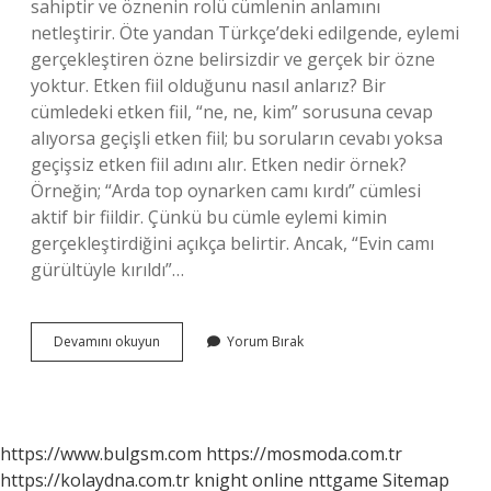
sahiptir ve öznenin rolü cümlenin anlamını
netleştirir. Öte yandan Türkçe’deki edilgende, eylemi
gerçekleştiren özne belirsizdir ve gerçek bir özne
yoktur. Etken fiil olduğunu nasıl anlarız? Bir
cümledeki etken fiil, “ne, ne, kim” sorusuna cevap
alıyorsa geçişli etken fiil; bu soruların cevabı yoksa
geçişsiz etken fiil adını alır. Etken nedir örnek?
Örneğin; “Arda top oynarken camı kırdı” cümlesi
aktif bir fiildir. Çünkü bu cümle eylemi kimin
gerçekleştirdiğini açıkça belirtir. Ancak, “Evin camı
gürültüyle kırıldı”…
Etken
Devamını okuyun
Yorum Bırak
Cümle
Nasıl
Bulunur
https://www.bulgsm.com
https://mosmoda.com.tr
https://kolaydna.com.tr
knight online
nttgame
Sitemap