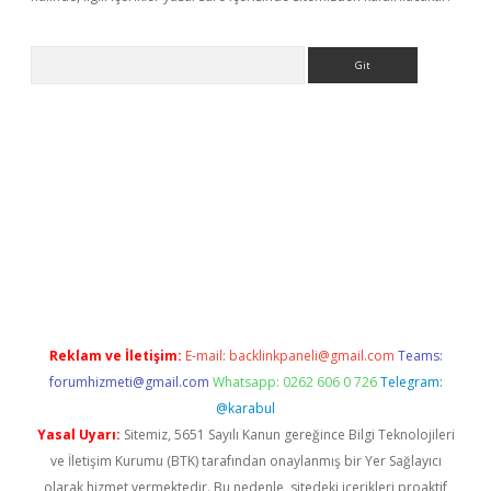
Arama
iriş
betexper giriş
Reklam ve İletişim:
E-mail:
backlinkpaneli@gmail.com
Teams:
forumhizmeti@gmail.com
Whatsapp: 0262 606 0 726
Telegram:
@karabul
Yasal Uyarı:
Sitemiz, 5651 Sayılı Kanun gereğince Bilgi Teknolojileri
ve İletişim Kurumu (BTK) tarafından onaylanmış bir Yer Sağlayıcı
olarak hizmet vermektedir. Bu nedenle, sitedeki içerikleri proaktif