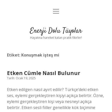
menüyü
Anasayfa
aç
Gizlilik Politikası
Enerji Dolu Tüyolar
Yasal Uyarı
Hayatına hareket katan pratik fikirler!
Hakkımızda
Etiket:
Konuşmak işteş mi
Etken Cümle Nasıl Bulunur
Tarih: Ocak 19, 2025
Etken edilgen nasıl ayırt edilir? Türkçe’deki etken
ses, eylemi gerçekleştiren kişiyi açıkça belirtir. Özne,
eylemi gerçekleştiren kişi veya nesneyi açıkça
belirtir. Etken sesli fiiller genellikle kök biçimine