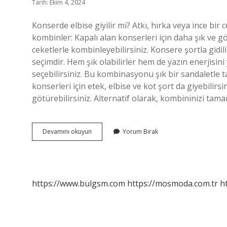
Tarih: Ekim 4, 2024
Konserde elbise giyilir mi? Atkı, hırka veya ince bir 
kombinler: Kapalı alan konserleri için daha şık ve göz 
ceketlerle kombinleyebilirsiniz. Konsere şortla gidil
seçimdir. Hem şık olabilirler hem de yazın enerjisini y
seçebilirsiniz. Bu kombinasyonu şık bir sandaletle t
konserleri için etek, elbise ve kot şort da giyebilirsi
götürebilirsiniz. Alternatif olarak, kombininizi ta
Caz
Devamını okuyun
Yorum Bırak
Konserine
Giderken
Ne
Giyilir
https://www.bulgsm.com
https://mosmoda.com.tr
h