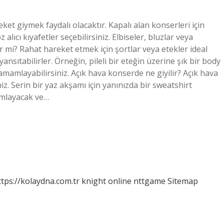
ceket giymek faydalı olacaktır. Kapalı alan konserleri için
alıcı kıyafetler seçebilirsiniz. Elbiseler, bluzlar veya
ir mi? Rahat hareket etmek için şortlar veya etekler ideal
ansıtabilirler. Örneğin, pileli bir eteğin üzerine şık bir body
amamlayabilirsiniz. Açık hava konserde ne giyilir? Açık hava
niz. Serin bir yaz akşamı için yanınızda bir sweatshirt
mamlayacak ve…
ttps://kolaydna.com.tr
knight online
nttgame
Sitemap