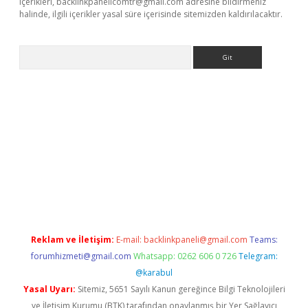
içerikleri,
backlinkpanelicomtr@gmail.com
adresine bildirmeniz
halinde, ilgili içerikler yasal süre içerisinde sitemizden kaldırılacaktır.
Arama
riş
betexper giriş
Reklam ve İletişim:
E-mail:
backlinkpaneli@gmail.com
Teams:
forumhizmeti@gmail.com
Whatsapp: 0262 606 0 726
Telegram:
@karabul
Yasal Uyarı:
Sitemiz, 5651 Sayılı Kanun gereğince Bilgi Teknolojileri
ve İletişim Kurumu (BTK) tarafından onaylanmış bir Yer Sağlayıcı