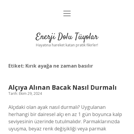
menüyü
Anasayfa
aç
Gizlilik Politikası
Enerji Dolu Tüyolar
Yasal Uyarı
Hayatına hareket katan pratik fikirler!
Hakkımızda
Etiket:
Kırık ayağa ne zaman basılır
Alçıya Alınan Bacak Nasıl Durmalı
Tarih: Ekim 29, 2024
Alçıdaki olan ayak nasıl durmalı? Uygulanan
herhangi bir dairesel alçı en az 1 gün boyunca kalp
seviyesinin üzerinde tutulmalıdır. Parmaklarınızda
uyuşma, beyaz renk değişikliği veya parmak