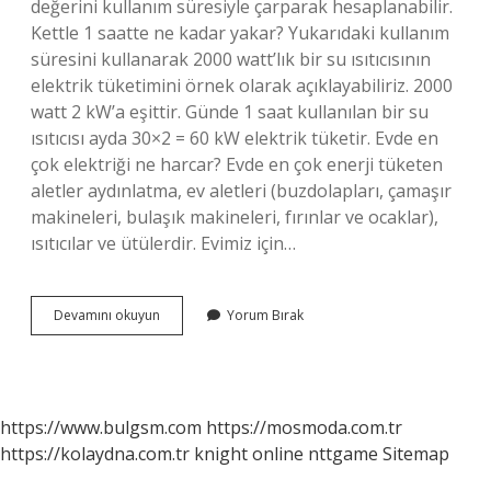
değerini kullanım süresiyle çarparak hesaplanabilir.
Kettle 1 saatte ne kadar yakar? Yukarıdaki kullanım
süresini kullanarak 2000 watt’lık bir su ısıtıcısının
elektrik tüketimini örnek olarak açıklayabiliriz. 2000
watt 2 kW’a eşittir. Günde 1 saat kullanılan bir su
ısıtıcısı ayda 30×2 = 60 kW elektrik tüketir. Evde en
çok elektriği ne harcar? Evde en çok enerji tüketen
aletler aydınlatma, ev aletleri (buzdolapları, çamaşır
makineleri, bulaşık makineleri, fırınlar ve ocaklar),
ısıtıcılar ve ütülerdir. Evimiz için…
Kettle
Devamını okuyun
Yorum Bırak
Çok
Elektrik
Tüketir
Mi
https://www.bulgsm.com
https://mosmoda.com.tr
https://kolaydna.com.tr
knight online
nttgame
Sitemap