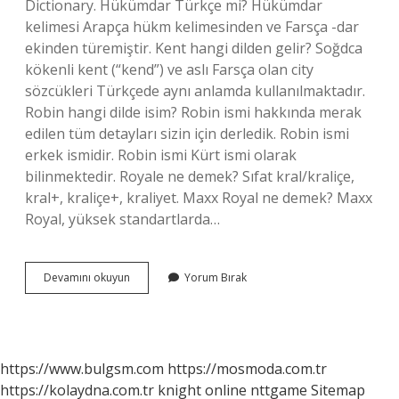
Dictionary. Hükümdar Türkçe mi? Hükümdar
kelimesi Arapça hükm kelimesinden ve Farsça -dar
ekinden türemiştir. Kent hangi dilden gelir? Soğdca
kökenli kent (“kend”) ve aslı Farsça olan city
sözcükleri Türkçede aynı anlamda kullanılmaktadır.
Robin hangi dilde isim? Robin ismi hakkında merak
edilen tüm detayları sizin için derledik. Robin ismi
erkek ismidir. Robin ismi Kürt ismi olarak
bilinmektedir. Royale ne demek? Sıfat kral/kraliçe,
kral+, kraliçe+, kraliyet. Maxx Royal ne demek? Maxx
Royal, yüksek standartlarda…
Monarch
Devamını okuyun
Yorum Bırak
Hangi
Dil
https://www.bulgsm.com
https://mosmoda.com.tr
https://kolaydna.com.tr
knight online
nttgame
Sitemap