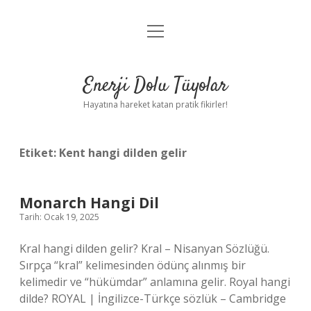
menüyü
Anasayfa
aç
Gizlilik Politikası
Enerji Dolu Tüyolar
Yasal Uyarı
Hayatına hareket katan pratik fikirler!
Hakkımızda
Etiket:
Kent hangi dilden gelir
Monarch Hangi Dil
Tarih: Ocak 19, 2025
Kral hangi dilden gelir? Kral – Nisanyan Sözlüğü.
Sırpça “kral” kelimesinden ödünç alınmış bir
kelimedir ve “hükümdar” anlamına gelir. Royal hangi
dilde? ROYAL | İngilizce-Türkçe sözlük – Cambridge