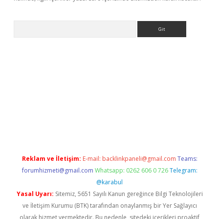
Arama
riş
betexper giriş
Reklam ve İletişim:
E-mail:
backlinkpaneli@gmail.com
Teams:
forumhizmeti@gmail.com
Whatsapp: 0262 606 0 726
Telegram:
@karabul
Yasal Uyarı:
Sitemiz, 5651 Sayılı Kanun gereğince Bilgi Teknolojileri
ve İletişim Kurumu (BTK) tarafından onaylanmış bir Yer Sağlayıcı
olarak hizmet vermektedir. Bu nedenle, sitedeki içerikleri proaktif