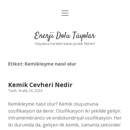
menüyü
Anasayfa
aç
Gizlilik Politikası
Enerji Dolu Tüyolar
Yasal Uyarı
Hayatına hareket katan pratik fikirler!
Hakkımızda
Etiket:
Kemikleşme nasıl olur
Kemik Cevheri Nedir
Tarih: Aralık 24, 2024
Kemikleşme nasıl olur? Kemik oluşumuna
ossifikasyon da denir. Ossifikasyon iki şekilde gelişir:
intramembranöz ve endokondriyal ossifikasyon. Her
iki durumda da, gelişen ilk kemik, zamanla sekonder