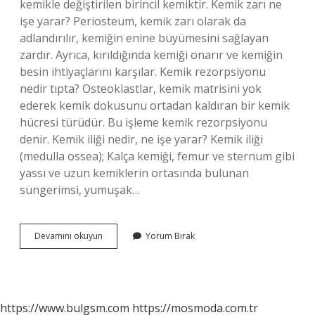
kemikle değiştirilen birincil kemiktir. Kemik zarı ne
işe yarar? Periosteum, kemik zarı olarak da
adlandırılır, kemiğin enine büyümesini sağlayan
zardır. Ayrıca, kırıldığında kemiği onarır ve kemiğin
besin ihtiyaçlarını karşılar. Kemik rezorpsiyonu
nedir tıpta? Osteoklastlar, kemik matrisini yok
ederek kemik dokusunu ortadan kaldıran bir kemik
hücresi türüdür. Bu işleme kemik rezorpsiyonu
denir. Kemik iliği nedir, ne işe yarar? Kemik iliği
(medulla ossea); Kalça kemiği, femur ve sternum gibi
yassı ve uzun kemiklerin ortasında bulunan
süngerimsi, yumuşak…
Kemik
Devamını okuyun
Yorum Bırak
Cevheri
Nedir
https://www.bulgsm.com
https://mosmoda.com.tr