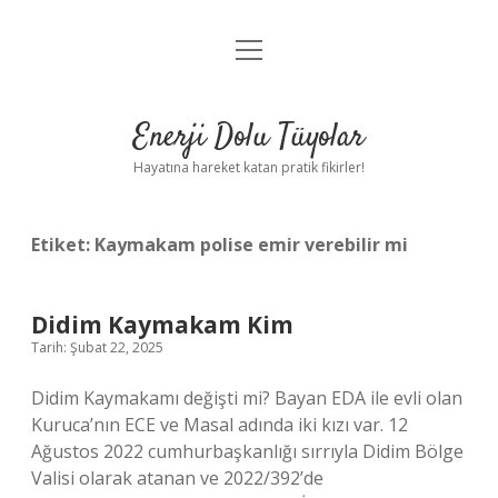
menüyü
Anasayfa
aç
Gizlilik Politikası
Enerji Dolu Tüyolar
Yasal Uyarı
Hayatına hareket katan pratik fikirler!
Hakkımızda
Etiket:
Kaymakam polise emir verebilir mi
Didim Kaymakam Kim
Tarih: Şubat 22, 2025
Didim Kaymakamı değişti mi? Bayan EDA ile evli olan
Kuruca’nın ECE ve Masal adında iki kızı var. 12
Ağustos 2022 cumhurbaşkanlığı sırrıyla Didim Bölge
Valisi olarak atanan ve 2022/392’de