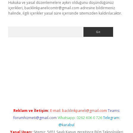
Hukuka ve yasal düzenlemelere aykırı olduğunu düşündüğünüz
içerikleri,
backlinkpanelicomtr@gmail.com
adresine bildirmeniz
halinde, ilgili içerikler yasal süre içerisinde sitemizden kaldırılacaktır.
Arama
iriş
betexper giriş
Reklam ve İletişim:
E-mail:
backlinkpaneli@gmail.com
Teams:
forumhizmeti@gmail.com
Whatsapp: 0262 606 0 726
Telegram:
@karabul
Yasal Uyarı:
Sitemiz, 5651 Sayılı Kanun gereğince Bilgi Teknolojileri