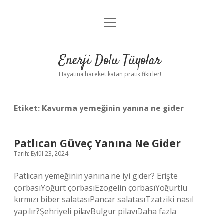
menüyü
Anasayfa
aç
Gizlilik Politikası
Enerji Dolu Tüyolar
Yasal Uyarı
Hayatına hareket katan pratik fikirler!
Hakkımızda
Etiket:
Kavurma yemeğinin yanına ne gider
Patlıcan Güveç Yanına Ne Gider
Tarih: Eylül 23, 2024
Patlıcan yemeğinin yanına ne iyi gider? Erişte
çorbasıYoğurt çorbasıEzogelin çorbasıYoğurtlu
kırmızı biber salatasıPancar salatasıTzatziki nasıl
yapılır?Şehriyeli pilavBulgur pilavıDaha fazla