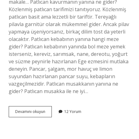
makale… Patlıcan kavurmanın yanına ne gider?
Közlenmiş patlıcan tarifimizi tanıtıyoruz. Közlenmiş
patlıcan basit ama lezzetli bir tariftir. Tereyağlı
pilavla garnitür olarak mükemmel gider. Ancak pilav
yapmaya üşeniyorsanız, birkaç dilim tost da yeterli
olacaktır. Patlıcan kebabının yanına hangi meze
gider? Patlıcan kebabının yanında bol meze yemek
isterseniz, kereviz, sarımsak, nane, dereotu, yoğurt
ve süzme peynirle hazırlanan Ege ezmesini mutlaka
deneyin. Pancar, şalgam, mor havuç ve limon
suyundan hazırlanan pancar suyu, kebapların
vazgeçilmezidir. Patlıcan musakkanın yanına ne
gider? Patlıcan musakka ile ne iyi…
Patlıcan
Devamını okuyun
12 Yorum
Güveç
Yanına
Ne
Gider