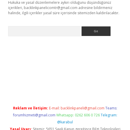
Hukuka ve yasal düzenlemelere aykırı olduğunu düşündüğünüz
içerikleri,
backlinkpanelicomtr@gmail.com
adresine bildirmeniz
halinde, ilgili içerikler yasal süre içerisinde sitemizden kaldırılacaktır.
Arama
iriş
betexper giriş
Reklam ve İletişim:
E-mail:
backlinkpaneli@gmail.com
Teams:
forumhizmeti@gmail.com
Whatsapp: 0262 606 0 726
Telegram:
@karabul
Yasal Uyarı:
Sitemiz, 5651 Sayılı Kanun gereğince Bilgi Teknolojileri