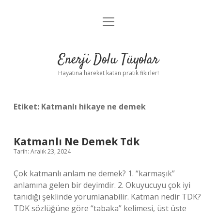
menüyü
Anasayfa
aç
Gizlilik Politikası
Enerji Dolu Tüyolar
Yasal Uyarı
Hayatına hareket katan pratik fikirler!
Hakkımızda
Etiket:
Katmanlı hikaye ne demek
Katmanlı Ne Demek Tdk
Tarih: Aralık 23, 2024
Çok katmanlı anlam ne demek? 1. “karmaşık”
anlamına gelen bir deyimdir. 2. Okuyucuyu çok iyi
tanıdığı şeklinde yorumlanabilir. Katman nedir TDK?
TDK sözlüğüne göre “tabaka” kelimesi, üst üste