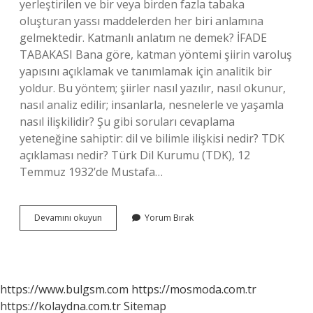
yerleştirilen ve bir veya birden fazla tabaka
oluşturan yassı maddelerden her biri anlamına
gelmektedir. Katmanlı anlatım ne demek? İFADE
TABAKASI Bana göre, katman yöntemi şiirin varoluş
yapısını açıklamak ve tanımlamak için analitik bir
yoldur. Bu yöntem; şiirler nasıl yazılır, nasıl okunur,
nasıl analiz edilir; insanlarla, nesnelerle ve yaşamla
nasıl ilişkilidir? Şu gibi soruları cevaplama
yeteneğine sahiptir: dil ve bilimle ilişkisi nedir? TDK
açıklaması nedir? Türk Dil Kurumu (TDK), 12
Temmuz 1932’de Mustafa…
Katmanlı
Devamını okuyun
Yorum Bırak
Ne
Demek
Tdk
https://www.bulgsm.com
https://mosmoda.com.tr
https://kolaydna.com.tr
Sitemap