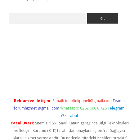
Arama
riş
betexper giriş
Reklam ve İletişim:
E-mail:
backlinkpaneli@gmail.com
Teams:
forumhizmeti@gmail.com
Whatsapp: 0262 606 0 726
Telegram:
@karabul
Yasal Uyarı:
Sitemiz, 5651 Sayılı Kanun gereğince Bilgi Teknolojileri
ve İletişim Kurumu (BTK) tarafından onaylanmış bir Yer Sağlayıcı
olarak hizmet vermektedir. Bu nedenle, sitedeki içerikleri proaktif