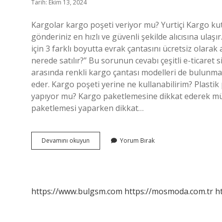
Tarih: Ekim 13, 2024
Kargolar kargo poşeti veriyor mu? Yurtiçi Kargo k
gönderiniz en hızlı ve güvenli şekilde alıcısına ulaşı
için 3 farklı boyutta evrak çantasını ücretsiz olarak
nerede satılır?” Bu sorunun cevabı çeşitli e-ticaret 
arasında renkli kargo çantası modelleri de bulunm
eder. Kargo poşeti yerine ne kullanabilirim? Plastik
yapıyor mu? Kargo paketlemesine dikkat ederek müşte
paketlemesi yaparken dikkat…
Mng
Devamını okuyun
Yorum Bırak
Kargo
Poşeti
Nereden
Alınır
https://www.bulgsm.com
https://mosmoda.com.tr
h