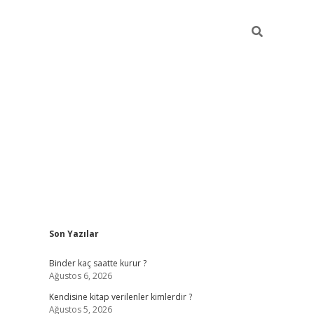
Sidebar
Son Yazılar
ilbet güncel giriş adresi
ilbet mobil giriş
betex
Binder kaç saatte kurur ?
Ağustos 6, 2026
Kendisine kitap verilenler kimlerdir ?
Ağustos 5, 2026