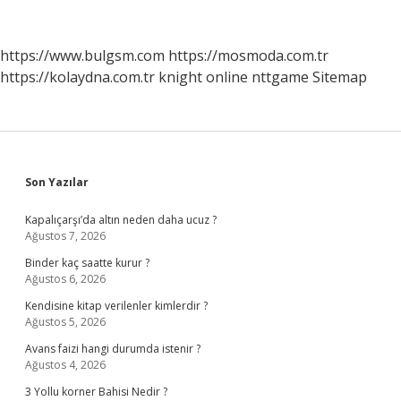
Son
Verilmiştir
https://www.bulgsm.com
https://mosmoda.com.tr
https://kolaydna.com.tr
knight online
nttgame
Sitemap
Sidebar
Son Yazılar
Kapalıçarşı’da altın neden daha ucuz ?
Ağustos 7, 2026
Binder kaç saatte kurur ?
Ağustos 6, 2026
Kendisine kitap verilenler kimlerdir ?
Ağustos 5, 2026
Avans faizi hangi durumda istenir ?
Ağustos 4, 2026
3 Yollu korner Bahisi Nedir ?