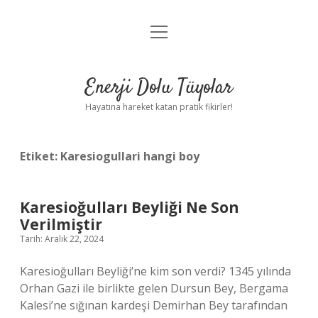
menüyü
Anasayfa
aç
Gizlilik Politikası
Enerji Dolu Tüyolar
Yasal Uyarı
Hayatına hareket katan pratik fikirler!
Hakkımızda
Etiket:
Karesiogullari hangi boy
Karesioğulları Beyliği Ne Son
Verilmiştir
Tarih: Aralık 22, 2024
Karesioğulları Beyliği’ne kim son verdi? 1345 yılında
Orhan Gazi ile birlikte gelen Dursun Bey, Bergama
Kalesi’ne sığınan kardeşi Demirhan Bey tarafından