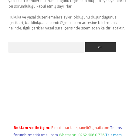
yazdıkları içeriklerin sorumluluğunu taşımakta olup, siteye üye olarak
bu sorumluluğu kabul etmiş sayılırlar.
Hukuka ve yasal düzenlemelere aykırı olduğunu düşündüğünüz
içerikleri,
backlinkpanelicomtr@gmail.com
adresine bildirmeniz
halinde, ilgili içerikler yasal süre içerisinde sitemizden kaldırılacaktır.
Arama
riş
betexper giriş
Reklam ve İletişim:
E-mail:
backlinkpaneli@gmail.com
Teams:
forumhizmeti@gmail.com
Whatsapp: 0262 606 0 726
Telegram: