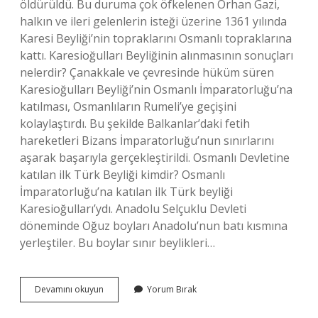
öldürüldü. Bu duruma çok öfkelenen Orhan Gazi,
halkın ve ileri gelenlerin isteği üzerine 1361 yılında
Karesi Beyliği’nin topraklarını Osmanlı topraklarına
kattı. Karesioğulları Beyliğinin alınmasının sonuçları
nelerdir? Çanakkale ve çevresinde hüküm süren
Karesioğulları Beyliği’nin Osmanlı İmparatorluğu’na
katılması, Osmanlıların Rumeli’ye geçişini
kolaylaştırdı. Bu şekilde Balkanlar’daki fetih
hareketleri Bizans İmparatorluğu’nun sınırlarını
aşarak başarıyla gerçekleştirildi. Osmanlı Devletine
katılan ilk Türk Beyliği kimdir? Osmanlı
İmparatorluğu’na katılan ilk Türk beyliği
Karesioğulları’ydı. Anadolu Selçuklu Devleti
döneminde Oğuz boyları Anadolu’nun batı kısmına
yerleştiler. Bu boylar sınır beylikleri…
Karesioğulları
Devamını okuyun
Yorum Bırak
Beyliği
Ne