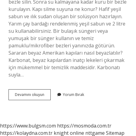
bezle silin. Sonra su kalmayana kadar kuru bir bezle
kurulayın. Kapı silme suyuna ne konur? Hafif yeşil
sabun ve ılık sudan oluşan bir solüsyon hazırlayın.
Yarım çay bardağı rendelenmiş yeşil sabun ve 2 litre
su kullanabilirsiniz. Bir bulaşık süngeri veya
yumuşak bir sünger kullanın ve temiz
pamuklu/mikrofiber bezleri yanınızda götürün.
Sararan beyaz Amerikan kapıları nasıl beyazlatılır?
Karbonat, beyaz kapılardan inatçı lekeleri çıkarmak
için mükemmel bir temizlik maddesidir. Karbonatı
suyla…
Amerikan
Devamını okuyun
Yorum Bırak
Kapı
Neyle
Sil
https://www.bulgsm.com
https://mosmoda.com.tr
https://kolaydna.com.tr
knight online
nttgame
Sitemap