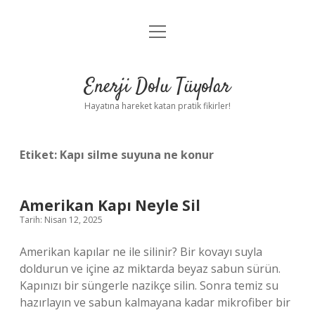
menüyü
Anasayfa
aç
Gizlilik Politikası
Enerji Dolu Tüyolar
Yasal Uyarı
Hayatına hareket katan pratik fikirler!
Hakkımızda
Etiket:
Kapı silme suyuna ne konur
Amerikan Kapı Neyle Sil
Tarih: Nisan 12, 2025
Amerikan kapılar ne ile silinir? Bir kovayı suyla
doldurun ve içine az miktarda beyaz sabun sürün.
Kapınızı bir süngerle nazikçe silin. Sonra temiz su
hazırlayın ve sabun kalmayana kadar mikrofiber bir