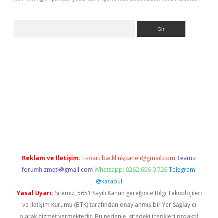
Arama
iriş
betexper giriş
Reklam ve İletişim:
E-mail:
backlinkpaneli@gmail.com
Teams:
forumhizmeti@gmail.com
Whatsapp: 0262 606 0 726
Telegram:
@karabul
Yasal Uyarı:
Sitemiz, 5651 Sayılı Kanun gereğince Bilgi Teknolojileri
ve İletişim Kurumu (BTK) tarafından onaylanmış bir Yer Sağlayıcı
olarak hizmet vermektedir. Bu nedenle, sitedeki içerikleri proaktif