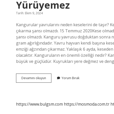
Yürüyemez
Tarih: Ekim 9, 2024
Kangurular yavrularını neden keselerini de taşır? 
çıkarma şansı olmazdı. 15 Temmuz 2020Kese olmadan
şansı olmazdı. Kanguru yavrusu doğduktan sonra 
gram ağırlığındadır. Yavru hayvan kendi başına kesey
emziği ağzından çıkarmaz. Yaklaşık 6 ayda, keseden 
olacaktır. Kanguruların en önemli özelliği nedir? Ka
büyük ve güçlüdür. Kuyrukları yere değmez ve den
Kangurular
Devamını okuyun
Yorum Bırak
Yavrularını
Neden
Geri
Geri
Yürüyemez
https://www.bulgsm.com
https://mosmoda.com.tr
h