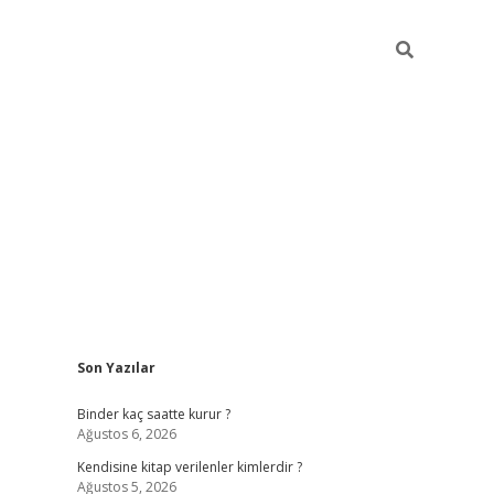
Sidebar
Son Yazılar
ilbet güncel giriş adresi
ilbet mobil giriş
betex
Binder kaç saatte kurur ?
Ağustos 6, 2026
Kendisine kitap verilenler kimlerdir ?
Ağustos 5, 2026