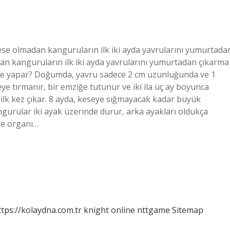
Kese olmadan kanguruların ilk iki ayda yavrularını yumurtada
 kanguruların ilk iki ayda yavrularını yumurtadan çıkarma
ne yapar? Doğumda, yavru sadece 2 cm uzunluğunda ve 1
e tırmanır, bir emziğe tutunur ve iki ila üç ay boyunca
ilk kez çıkar. 8 ayda, keseye sığmayacak kadar büyük
ngurular iki ayak üzerinde durur, arka ayakları oldukça
ge organı…
ttps://kolaydna.com.tr
knight online
nttgame
Sitemap