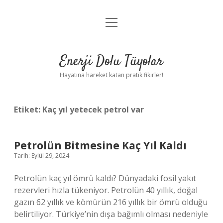
menüyü
Anasayfa
aç
Gizlilik Politikası
Enerji Dolu Tüyolar
Yasal Uyarı
Hayatına hareket katan pratik fikirler!
Hakkımızda
Etiket:
Kaç yıl yetecek petrol var
Petrolün Bitmesine Kaç Yıl Kaldı
Tarih: Eylül 29, 2024
Petrolün kaç yıl ömrü kaldı? Dünyadaki fosil yakıt
rezervleri hızla tükeniyor. Petrolün 40 yıllık, doğal
gazın 62 yıllık ve kömürün 216 yıllık bir ömrü olduğu
belirtiliyor. Türkiye’nin dışa bağımlı olması nedeniyle