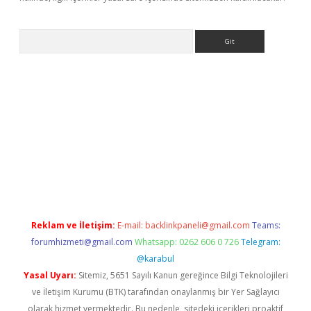
Arama
iriş
betexper giriş
Reklam ve İletişim:
E-mail:
backlinkpaneli@gmail.com
Teams:
forumhizmeti@gmail.com
Whatsapp: 0262 606 0 726
Telegram:
@karabul
Yasal Uyarı:
Sitemiz, 5651 Sayılı Kanun gereğince Bilgi Teknolojileri
ve İletişim Kurumu (BTK) tarafından onaylanmış bir Yer Sağlayıcı
olarak hizmet vermektedir. Bu nedenle, sitedeki içerikleri proaktif