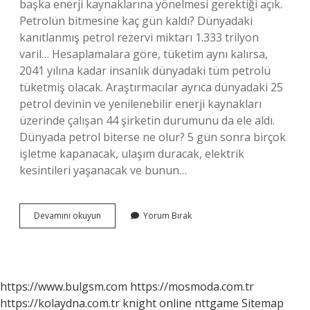
başka enerji kaynaklarına yönelmesi gerektiği açık.
Petrolün bitmesine kaç gün kaldı? Dünyadaki
kanıtlanmış petrol rezervi miktarı 1.333 trilyon
varil… Hesaplamalara göre, tüketim aynı kalırsa,
2041 yılına kadar insanlık dünyadaki tüm petrolü
tüketmiş olacak. Araştırmacılar ayrıca dünyadaki 25
petrol devinin ve yenilenebilir enerji kaynakları
üzerinde çalışan 44 şirketin durumunu da ele aldı.
Dünyada petrol biterse ne olur? 5 gün sonra birçok
işletme kapanacak, ulaşım duracak, elektrik
kesintileri yaşanacak ve bunun…
Petrolün
Devamını okuyun
Yorum Bırak
Bitmesine
Kaç
Yıl
Kaldı
https://www.bulgsm.com
https://mosmoda.com.tr
https://kolaydna.com.tr
knight online
nttgame
Sitemap