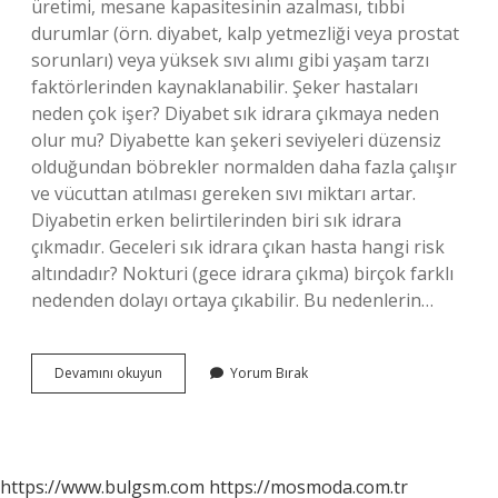
üretimi, mesane kapasitesinin azalması, tıbbi
durumlar (örn. diyabet, kalp yetmezliği veya prostat
sorunları) veya yüksek sıvı alımı gibi yaşam tarzı
faktörlerinden kaynaklanabilir. Şeker hastaları
neden çok işer? Diyabet sık idrara çıkmaya neden
olur mu? Diyabette kan şekeri seviyeleri düzensiz
olduğundan böbrekler normalden daha fazla çalışır
ve vücuttan atılması gereken sıvı miktarı artar.
Diyabetin erken belirtilerinden biri sık idrara
çıkmadır. Geceleri sık idrara çıkan hasta hangi risk
altındadır? Nokturi (gece idrara çıkma) birçok farklı
nedenden dolayı ortaya çıkabilir. Bu nedenlerin…
Şeker
Devamını okuyun
Yorum Bırak
Hastaları
Neden
Gece
Idrara
Çıkar
https://www.bulgsm.com
https://mosmoda.com.tr