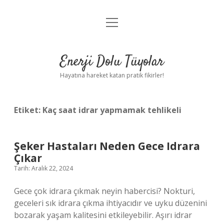
menüyü
Anasayfa
aç
Gizlilik Politikası
Enerji Dolu Tüyolar
Yasal Uyarı
Hayatına hareket katan pratik fikirler!
Hakkımızda
Etiket:
Kaç saat idrar yapmamak tehlikeli
Şeker Hastaları Neden Gece Idrara
Çıkar
Tarih: Aralık 22, 2024
Gece çok idrara çıkmak neyin habercisi? Nokturi,
geceleri sık idrara çıkma ihtiyacıdır ve uyku düzenini
bozarak yaşam kalitesini etkileyebilir. Aşırı idrar