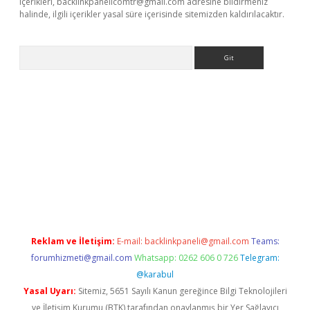
içerikleri,
backlinkpanelicomtr@gmail.com
adresine bildirmeniz
halinde, ilgili içerikler yasal süre içerisinde sitemizden kaldırılacaktır.
Arama
riş
betexper giriş
Reklam ve İletişim:
E-mail:
backlinkpaneli@gmail.com
Teams:
forumhizmeti@gmail.com
Whatsapp: 0262 606 0 726
Telegram:
@karabul
Yasal Uyarı:
Sitemiz, 5651 Sayılı Kanun gereğince Bilgi Teknolojileri
ve İletişim Kurumu (BTK) tarafından onaylanmış bir Yer Sağlayıcı