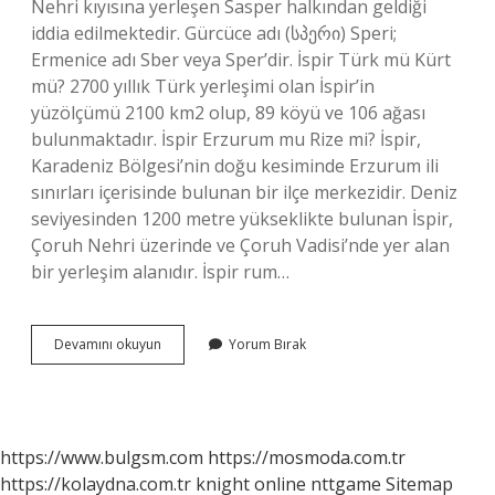
Nehri kıyısına yerleşen Sasper halkından geldiği
iddia edilmektedir. Gürcüce adı (სპერი) Speri;
Ermenice adı Sber veya Sper’dir. İspir Türk mü Kürt
mü? 2700 yıllık Türk yerleşimi olan İspir’in
yüzölçümü 2100 km2 olup, 89 köyü ve 106 ağası
bulunmaktadır. İspir Erzurum mu Rize mi? İspir,
Karadeniz Bölgesi’nin doğu kesiminde Erzurum ili
sınırları içerisinde bulunan bir ilçe merkezidir. Deniz
seviyesinden 1200 metre yükseklikte bulunan İspir,
Çoruh Nehri üzerinde ve Çoruh Vadisi’nde yer alan
bir yerleşim alanıdır. İspir rum…
Erzurum
Devamını okuyun
Yorum Bırak
İSpir
Hangi
Boydan
https://www.bulgsm.com
https://mosmoda.com.tr
https://kolaydna.com.tr
knight online
nttgame
Sitemap