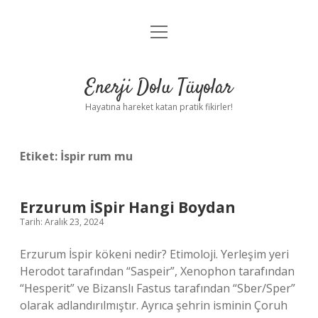
menüyü
Anasayfa
aç
Gizlilik Politikası
Enerji Dolu Tüyolar
Yasal Uyarı
Hayatına hareket katan pratik fikirler!
Hakkımızda
Etiket:
İspir rum mu
Erzurum İSpir Hangi Boydan
Tarih: Aralık 23, 2024
Erzurum İspir kökeni nedir? Etimoloji. Yerleşim yeri
Herodot tarafından “Saspeir”, Xenophon tarafından
“Hesperit” ve Bizanslı Fastus tarafından “Sber/Sper”
olarak adlandırılmıştır. Ayrıca şehrin isminin Çoruh