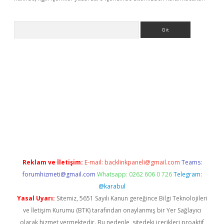
Arama
riş
betexper giriş
Reklam ve İletişim:
E-mail:
backlinkpaneli@gmail.com
Teams:
forumhizmeti@gmail.com
Whatsapp: 0262 606 0 726
Telegram:
@karabul
Yasal Uyarı:
Sitemiz, 5651 Sayılı Kanun gereğince Bilgi Teknolojileri
ve İletişim Kurumu (BTK) tarafından onaylanmış bir Yer Sağlayıcı
olarak hizmet vermektedir. Bu nedenle, sitedeki içerikleri proaktif