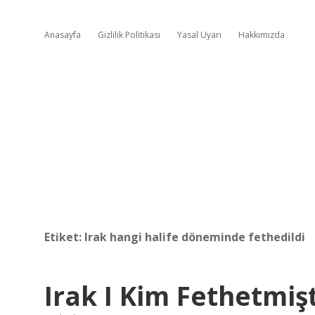
Anasayfa
Gizlilik Politikası
Yasal Uyarı
Hakkımızda
Etiket:
Irak hangi halife döneminde fethedildi
Irak I Kim Fethetmişt