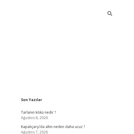
Sidebar
Son Yazılar
ilbet güncel giriş adresi
ilbet mobil giriş
betexp
Tarlanın kökü nedir ?
Ağustos 8, 2026
Kapalıçarşı’da altın neden daha ucuz ?
Ağustos 7, 2026