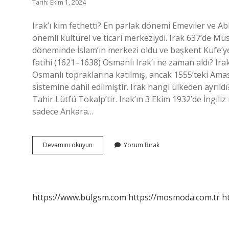
Tarih: Ekim 1, 2024
Irak’ı kim fethetti? En parlak dönemi Emeviler ve 
önemli kültürel ve ticari merkeziydi. Irak 637’de Mü
döneminde İslam’ın merkezi oldu ve başkent Kufe’ye 
fatihi (1621–1638) Osmanlı Irak’ı ne zaman aldı? Ira
Osmanlı topraklarına katılmış, ancak 1555’teki Am
sistemine dahil edilmiştir. Irak hangi ülkeden ayrıld
Tahir Lütfü Tokalp’tir. Irak’ın 3 Ekim 1932’de İngiliz
sadece Ankara…
Irak
Devamını okuyun
Yorum Bırak
I
Kim
Fethetmiştir
https://www.bulgsm.com
https://mosmoda.com.tr
h