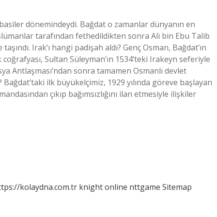
Abbasiler dönemindeydi. Bağdat o zamanlar dünyanın en
slümanlar tarafından fethedildikten sonra Ali bin Ebu Talib
taşındı. Irak’ı hangi padişah aldı? Genç Osman, Bağdat’ın
k coğrafyası, Sultan Süleyman’ın 1534’teki Irakeyn seferiyle
asya Antlaşması’ndan sonra tamamen Osmanlı devlet
ı? Bağdat’taki ilk büyükelçimiz, 1929 yılında göreve başlayan
 mandasından çıkıp bağımsızlığını ilan etmesiyle ilişkiler
ttps://kolaydna.com.tr
knight online
nttgame
Sitemap