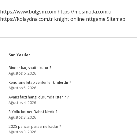
Ne
Zaman
https://www.bulgsm.com
https://mosmoda.com.tr
Kapanır
https://kolaydna.com.tr
knight online
nttgame
Sitemap
Sidebar
Son Yazılar
Binder kaç saatte kurur ?
Ağustos 6, 2026
Kendisine kitap verilenler kimlerdir ?
Ağustos 5, 2026
Avans faizi hangi durumda istenir ?
Ağustos 4, 2026
3 Yollu korner Bahisi Nedir ?
Ağustos 3, 2026
2025 pancar parası ne kadar ?
Ağustos 3, 2026