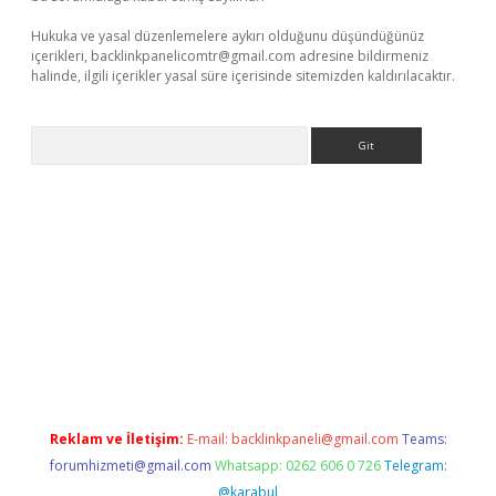
Hukuka ve yasal düzenlemelere aykırı olduğunu düşündüğünüz
içerikleri,
backlinkpanelicomtr@gmail.com
adresine bildirmeniz
halinde, ilgili içerikler yasal süre içerisinde sitemizden kaldırılacaktır.
Arama
iriş
betexper giriş
Reklam ve İletişim:
E-mail:
backlinkpaneli@gmail.com
Teams:
forumhizmeti@gmail.com
Whatsapp: 0262 606 0 726
Telegram:
@karabul