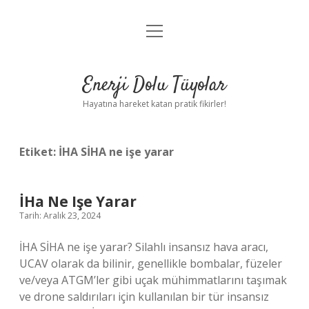
menüyü
Anasayfa
aç
Gizlilik Politikası
Enerji Dolu Tüyolar
Yasal Uyarı
Hayatına hareket katan pratik fikirler!
Hakkımızda
Etiket:
İHA SİHA ne işe yarar
İHa Ne Işe Yarar
Tarih: Aralık 23, 2024
İHA SİHA ne işe yarar? Silahlı insansız hava aracı,
UCAV olarak da bilinir, genellikle bombalar, füzeler
ve/veya ATGM’ler gibi uçak mühimmatlarını taşımak
ve drone saldırıları için kullanılan bir tür insansız