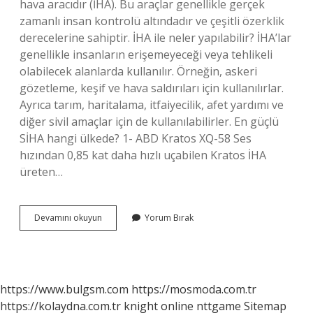
hava aracıdır (İHA). Bu araçlar genellikle gerçek
zamanlı insan kontrolü altındadır ve çeşitli özerklik
derecelerine sahiptir. İHA ile neler yapılabilir? İHA’lar
genellikle insanların erişemeyeceği veya tehlikeli
olabilecek alanlarda kullanılır. Örneğin, askeri
gözetleme, keşif ve hava saldırıları için kullanılırlar.
Ayrıca tarım, haritalama, itfaiyecilik, afet yardımı ve
diğer sivil amaçlar için de kullanılabilirler. En güçlü
SİHA hangi ülkede? 1- ABD Kratos XQ-58 Ses
hızından 0,85 kat daha hızlı uçabilen Kratos İHA
üreten…
İHa
Devamını okuyun
Yorum Bırak
Ne
Işe
Yarar
https://www.bulgsm.com
https://mosmoda.com.tr
https://kolaydna.com.tr
knight online
nttgame
Sitemap