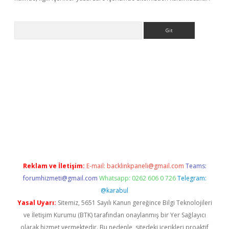
Arama
iriş
betexper giriş
Reklam ve İletişim:
E-mail:
backlinkpaneli@gmail.com
Teams:
forumhizmeti@gmail.com
Whatsapp: 0262 606 0 726
Telegram:
@karabul
Yasal Uyarı:
Sitemiz, 5651 Sayılı Kanun gereğince Bilgi Teknolojileri
ve İletişim Kurumu (BTK) tarafından onaylanmış bir Yer Sağlayıcı
olarak hizmet vermektedir. Bu nedenle, sitedeki içerikleri proaktif