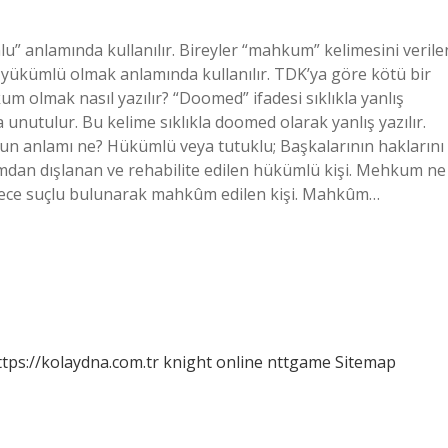
anlamında kullanılır. Bireyler “mahkum” kelimesini verile
ı yükümlü olmak anlamında kullanılır. TDK’ya göre kötü bir
 olmak nasıl yazılır? “Doomed” ifadesi sıklıkla yanlış
la unutulur. Bu kelime sıklıkla doomed olarak yanlış yazılır.
un anlamı ne? Hükümlü veya tutuklu; Başkalarının haklarını
umdan dışlanan ve rehabilite edilen hükümlü kişi. Mehkum ne
ece suçlu bulunarak mahkûm edilen kişi. Mahkûm…
ttps://kolaydna.com.tr
knight online
nttgame
Sitemap