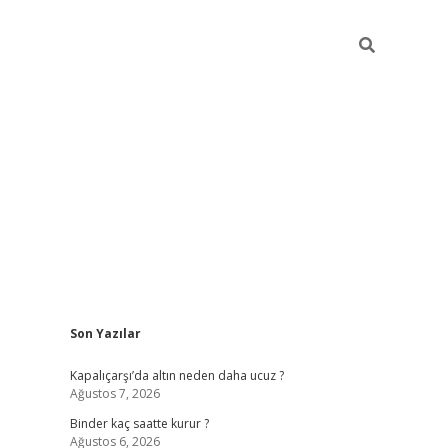
Sidebar
Son Yazılar
ilbet güncel giriş adresi
ilbet mobil giriş
betexp
Kapalıçarşı’da altın neden daha ucuz ?
Ağustos 7, 2026
Binder kaç saatte kurur ?
Ağustos 6, 2026