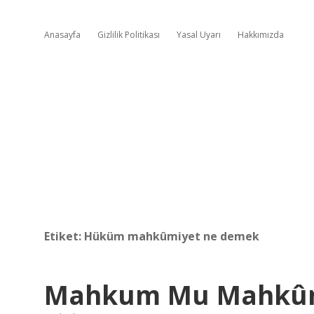
Anasayfa
Gizlilik Politikası
Yasal Uyarı
Hakkımızda
Etiket:
Hüküm mahkûmiyet ne demek
Mahkum Mu Mahkû