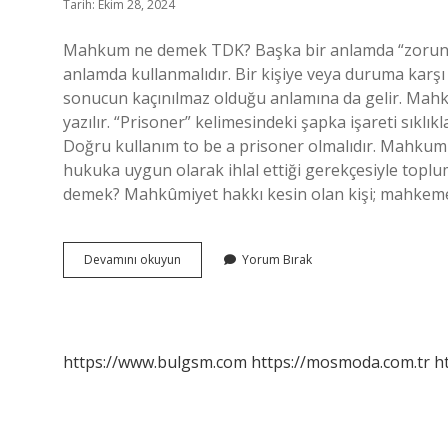
Tarih: Ekim 28, 2024
Mahkum ne demek TDK? Başka bir anlamda “zorunlu” 
anlamda kullanmalıdır. Bir kişiye veya duruma karş
sonucun kaçınılmaz olduğu anlamına da gelir. Mahkum
yazılır. “Prisoner” kelimesindeki şapka işareti sıklık
Doğru kullanım to be a prisoner olmalıdır. Mahkum
hukuka uygun olarak ihlal ettiği gerekçesiyle topl
demek? Mahkûmiyet hakkı kesin olan kişi; mahkem
Mahkum
Devamını okuyun
Yorum Bırak
Mu
Mahkûm
Mü
https://www.bulgsm.com
https://mosmoda.com.tr
h