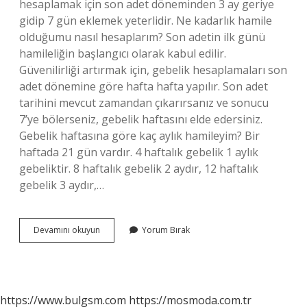
hesaplamak için son adet döneminden 3 ay geriye
gidip 7 gün eklemek yeterlidir. Ne kadarlık hamile
olduğumu nasıl hesaplarım? Son adetin ilk günü
hamileliğin başlangıcı olarak kabul edilir.
Güvenilirliği artırmak için, gebelik hesaplamaları son
adet dönemine göre hafta hafta yapılır. Son adet
tarihini mevcut zamandan çıkarırsanız ve sonucu
7’ye bölerseniz, gebelik haftasını elde edersiniz.
Gebelik haftasına göre kaç aylık hamileyim? Bir
haftada 21 gün vardır. 4 haftalık gebelik 1 aylık
gebeliktir. 8 haftalık gebelik 2 aydır, 12 haftalık
gebelik 3 aydır,…
Kaç
Devamını okuyun
Yorum Bırak
Aylık
Hamile
Olduğunu
Hesaplama
https://www.bulgsm.com
https://mosmoda.com.tr