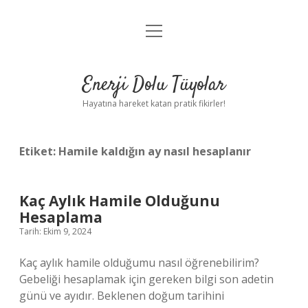
menüyü
Anasayfa
aç
Gizlilik Politikası
Enerji Dolu Tüyolar
Yasal Uyarı
Hayatına hareket katan pratik fikirler!
Hakkımızda
Etiket:
Hamile kaldığın ay nasıl hesaplanır
Kaç Aylık Hamile Olduğunu
Hesaplama
Tarih: Ekim 9, 2024
Kaç aylık hamile olduğumu nasıl öğrenebilirim?
Gebeliği hesaplamak için gereken bilgi son adetin
günü ve ayıdır. Beklenen doğum tarihini