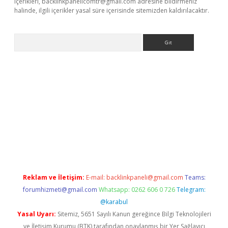
içerikleri,
backlinkpanelicomtr@gmail.com
adresine bildirmeniz
halinde, ilgili içerikler yasal süre içerisinde sitemizden kaldırılacaktır.
Arama
riş
betexper giriş
Reklam ve İletişim:
E-mail:
backlinkpaneli@gmail.com
Teams:
forumhizmeti@gmail.com
Whatsapp: 0262 606 0 726
Telegram:
@karabul
Yasal Uyarı:
Sitemiz, 5651 Sayılı Kanun gereğince Bilgi Teknolojileri
ve İletişim Kurumu (BTK) tarafından onaylanmış bir Yer Sağlayıcı