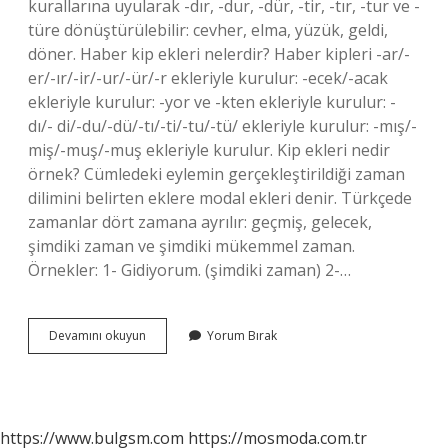
kurallarına uyularak -dır, -dur, -dür, -tir, -tır, -tur ve -
türe dönüştürülebilir: cevher, elma, yüzük, geldi,
döner. Haber kip ekleri nelerdir? Haber kipleri -ar/-
er/-ır/-ir/-ur/-ür/-r ekleriyle kurulur: -ecek/-acak
ekleriyle kurulur: -yor ve -kten ekleriyle kurulur: -
dı/- di/-du/-dü/-tı/-ti/-tu/-tü/ ekleriyle kurulur: -mış/-
miş/-muş/-muş ekleriyle kurulur. Kip ekleri nedir
örnek? Cümledeki eylemin gerçekleştirildiği zaman
dilimini belirten eklere modal ekleri denir. Türkçede
zamanlar dört zamana ayrılır: geçmiş, gelecek,
şimdiki zaman ve şimdiki mükemmel zaman.
Örnekler: 1- Gidiyorum. (şimdiki zaman) 2-…
Bildirme
Devamını okuyun
Yorum Bırak
Kipi
Ekleri
Nelerdir
https://www.bulgsm.com
https://mosmoda.com.tr