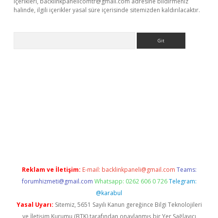
içerikleri,
backlinkpanelicomtr@gmail.com
adresine bildirmeniz
halinde, ilgili içerikler yasal süre içerisinde sitemizden kaldırılacaktır.
Arama
l giriş
betexper giriş
Reklam ve İletişim:
E-mail:
backlinkpaneli@gmail.com
Teams:
forumhizmeti@gmail.com
Whatsapp: 0262 606 0 726
Telegram:
@karabul
Yasal Uyarı:
Sitemiz, 5651 Sayılı Kanun gereğince Bilgi Teknolojileri
ve İletişim Kurumu (BTK) tarafından onaylanmış bir Yer Sağlayıcı