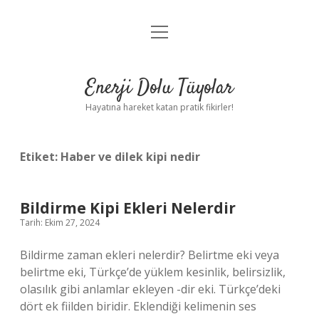
menüyü
Anasayfa
aç
Gizlilik Politikası
Enerji Dolu Tüyolar
Yasal Uyarı
Hayatına hareket katan pratik fikirler!
Hakkımızda
Etiket:
Haber ve dilek kipi nedir
Bildirme Kipi Ekleri Nelerdir
Tarih: Ekim 27, 2024
Bildirme zaman ekleri nelerdir? Belirtme eki veya
belirtme eki, Türkçe’de yüklem kesinlik, belirsizlik,
olasılık gibi anlamlar ekleyen -dir eki. Türkçe’deki
dört ek fiilden biridir. Eklendiği kelimenin ses