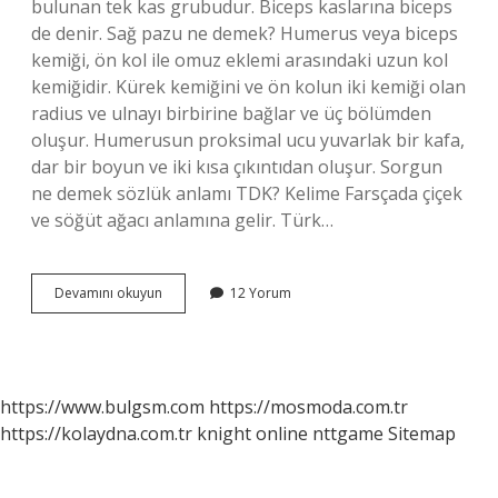
bulunan tek kas grubudur. Biceps kaslarına biceps
de denir. Sağ pazu ne demek? Humerus veya biceps
kemiği, ön kol ile omuz eklemi arasındaki uzun kol
kemiğidir. Kürek kemiğini ve ön kolun iki kemiği olan
radius ve ulnayı birbirine bağlar ve üç bölümden
oluşur. Humerusun proksimal ucu yuvarlak bir kafa,
dar bir boyun ve iki kısa çıkıntıdan oluşur. Sorgun
ne demek sözlük anlamı TDK? Kelime Farsçada çiçek
ve söğüt ağacı anlamına gelir. Türk…
Pazunun
Devamını okuyun
12 Yorum
Sözlük
Anlamı
Ne
https://www.bulgsm.com
https://mosmoda.com.tr
https://kolaydna.com.tr
knight online
nttgame
Sitemap