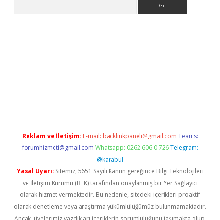
Arama
iriş
betexper giriş
Reklam ve İletişim:
E-mail:
backlinkpaneli@gmail.com
Teams:
forumhizmeti@gmail.com
Whatsapp: 0262 606 0 726
Telegram:
@karabul
Yasal Uyarı:
Sitemiz, 5651 Sayılı Kanun gereğince Bilgi Teknolojileri
ve İletişim Kurumu (BTK) tarafından onaylanmış bir Yer Sağlayıcı
olarak hizmet vermektedir. Bu nedenle, sitedeki içerikleri proaktif
olarak denetleme veya araştırma yükümlülüğümüz bulunmamaktadır.
Ancak, üyelerimiz yazdıkları içeriklerin sorumluluğunu taşımakta olup,