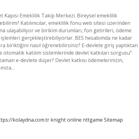
et Kapısı Emeklilik Takip Merkezi. Bireysel emeklilik
bilirim? Katılımcılar, emeklilik fonu web sitesi üzerinden
rına ulaşabiliyor ve birikim durumları, fon getirileri, ödeme
n işlemleri gerçekleştirebiliyorlar. BES hesabımda ne kadar
a biriktiğini nasıl öğrenebilirsiniz? E-devlete giriş yaptıktan
otomatik katılım sistemlerinde devlet katkıları sorgusu”
zaman e-devlete düşer? Devlet katkısı ödemelerinizin,
bınıza…
ttps://kolaydna.com.tr
knight online
nttgame
Sitemap