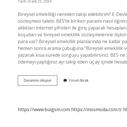
Tarih: Aralık 22, 2024
Bireysel emekliliği nereden takip edebilirim? E-Devl
sözleşmesi talebi. BES’te biriken paramı nasıl öğrene
aldıkları internet şifreleri ile giriş yaparak hesapla
koşulları ve bireysel emeklilik sözleşmelerine ilişki
para var? Bireysel emeklilik planlarında ne kadar par
hemen sonra arama çubuğuna “Bireysel emeklilik ve 
yazarak kısa sürede sorguyu yapabilirsiniz. BES ne 
ödemeyi yaptığınız ayı takip eden üç ay içinde hesa
Bireysel
Devamını okuyun
Yorum Bırak
Emeklilik
Nereden
Takip
Edebilirim
https://www.bulgsm.com
https://mosmoda.com.tr
h