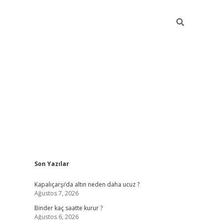
Sidebar
Son Yazılar
ilbet güncel giriş adresi
ilbet mobil giriş
betexp
Kapalıçarşı’da altın neden daha ucuz ?
Ağustos 7, 2026
Binder kaç saatte kurur ?
Ağustos 6, 2026