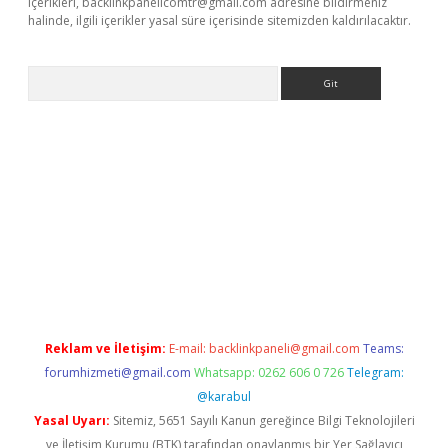
içerikleri,
backlinkpanelicomtr@gmail.com
adresine bildirmeniz
halinde, ilgili içerikler yasal süre içerisinde sitemizden kaldırılacaktır.
Arama
iriş
betexper giriş
Reklam ve İletişim:
E-mail:
backlinkpaneli@gmail.com
Teams:
forumhizmeti@gmail.com
Whatsapp: 0262 606 0 726
Telegram:
@karabul
Yasal Uyarı:
Sitemiz, 5651 Sayılı Kanun gereğince Bilgi Teknolojileri
ve İletişim Kurumu (BTK) tarafından onaylanmış bir Yer Sağlayıcı