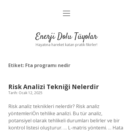
menüyü
Anasayfa
aç
Gizlilik Politikası
Enerji Dolu Tüyolar
Yasal Uyarı
Hayatına hareket katan pratik fikirler!
Hakkımızda
Etiket:
Fta programı nedir
Risk Analizi Tekniği Nelerdir
Tarih: Ocak 12, 2025
Risk analiz teknikleri nelerdir? Risk analiz
yöntemleriÖn tehlike analizi. Bu tür analiz,
potansiyel olarak tehlikeli durumları belirler ve bir
kontrol listesi oluşturur. … L-matris yöntemi. … Hata