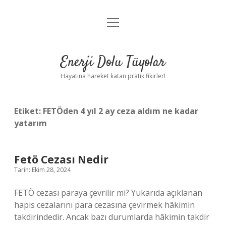
menüyü
Anasayfa
aç
Gizlilik Politikası
Enerji Dolu Tüyolar
Yasal Uyarı
Hayatına hareket katan pratik fikirler!
Hakkımızda
Etiket:
FETÖden 4 yıl 2 ay ceza aldım ne kadar
yatarım
Fetö Cezası Nedir
Tarih: Ekim 28, 2024
FETÖ cezası paraya çevrilir mi? Yukarıda açıklanan
hapis cezalarını para cezasına çevirmek hâkimin
takdirindedir. Ancak bazı durumlarda hâkimin takdir