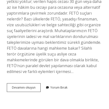
yetkisi yoktur; verilen hapis cezası 30 gün veya daha
az ise hâkim bu cezayı para cezasına veya alternatif
yaptırımlara çevirmek zorundadır. FETÖ suçları
nelerdir? Bazı ülkelerde FETÖ, yasadışı finansman,
vize usulsüzlükleri ve belge sahteciliği gibi organize
suç faaliyetlerini araştırdı. Muhataplarımızın FETÖ
üyelerinin iadesi ve mal varlıklarının dondurulması
taleplerimize uyması beklentimiz sürekli gündemde.
FETÖ davalarına hangi mahkeme bakar? Silahlı
terör örgütüne üyelik suçu asliye ceza
mahkemelerinde görülen bir dava olmakla birlikte,
FETÖ’nün paralel devlet yapılanması olarak kabul
edilmesi ve farklı eylemleri içermesi…
Fetö
Devamını okuyun
Yorum Bırak
Cezası
Nedir