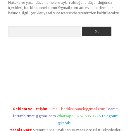
Hukuka ve yasal düzenlemelere aykırı olduğunu düşündüğünüz
içerikleri,
backlinkpanelicomtr@gmail.com
adresine bildirmeniz
halinde, ilgili içerikler yasal süre içerisinde sitemizden kaldırılacaktır.
Arama
riş
betexper giriş
Reklam ve İletişim:
E-mail:
backlinkpaneli@gmail.com
Teams:
forumhizmeti@gmail.com
Whatsapp: 0262 606 0 726
Telegram:
@karabul
Yasal Uyarı:
Sitemiz, 5651 Sayılı Kanun gereğince Bilgi Teknolojileri