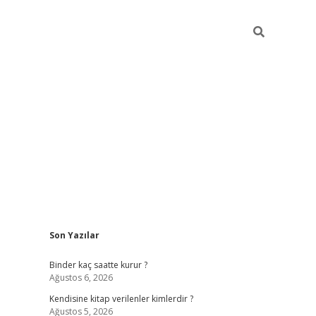
Sidebar
Son Yazılar
ilbet güncel giriş adresi
ilbet mobil giriş
betex
Binder kaç saatte kurur ?
Ağustos 6, 2026
Kendisine kitap verilenler kimlerdir ?
Ağustos 5, 2026