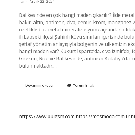
Tarih: Aralık 22, 2024
Balıkesir’de en çok hangi maden çıkarılır? İlde meta
bakır, altın, antimon, civa, demir, krom, manganez ve 
özellikle baz metal mineralizasyonu açısından oldu
ili Lapseki ilçesi Şahinli köyü sınırları içerisinde b
şeffaf yönetim anlayışıyla bölgenin ve ülkemizin e
hangi maden var? Kükürt Isparta’da, cıva İzmir’de, 
Giresun, Rize ve Balıkesir’de, antimon Kütahya’da,
bulunmaktadır.…
Bigada
Devamını okuyun
Yorum Bırak
Hangi
Maden
Var
https://www.bulgsm.com
https://mosmoda.com.tr
h