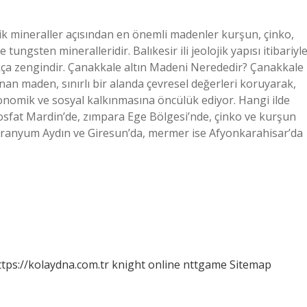
lik mineraller açısından en önemli madenler kurşun, çinko,
tungsten mineralleridir. Balıkesir ili jeolojik yapısı itibariyl
kça zengindir. Çanakkale altın Madeni Nerededir? Çanakkale
ulunan maden, sınırlı bir alanda çevresel değerleri koruyarak,
konomik ve sosyal kalkınmasına öncülük ediyor. Hangi ilde
fosfat Mardin’de, zımpara Ege Bölgesi’nde, çinko ve kurşun
 uranyum Aydın ve Giresun’da, mermer ise Afyonkarahisar’da
ttps://kolaydna.com.tr
knight online
nttgame
Sitemap