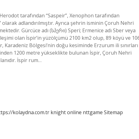
i Herodot tarafından “Saspeir”, Xenophon tarafından
 olarak adlandırılmıştır. Ayrıca şehrin isminin Çoruh Nehri
lmektedir. Gürcüce adı (სპერი) Speri; Ermenice adı Sber veya
erleşimi olan İspir’in yüzölçümü 2100 km2 olup, 89 köyü ve 10
r, Karadeniz Bölgesi’nin doğu kesiminde Erzurum ili sınırları
esinden 1200 metre yükseklikte bulunan İspir, Çoruh Nehri
lanıdır. İspir rum…
ttps://kolaydna.com.tr
knight online
nttgame
Sitemap