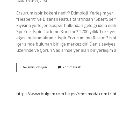
Tarih: Aralık 23, 2024
Erzurum İspir kökeni nedir? Etimoloji. Yerleşim yer
“Hesperit” ve Bizanslı Fastus tarafından “Sber/Sper”
kıyısına yerleşen Sasper halkından geldiği iddia edi
Sper’dir. İspir Türk mü Kürt mü? 2700 yıllık Türk y
ağası bulunmaktadır. İspir Erzurum mu Rize mi? İspi
içerisinde bulunan bir ilçe merkezidir. Deniz seviy
üzerinde ve Çoruh Vadisi’nde yer alan bir yerleşim a
Erzurum
Devamını okuyun
Yorum Bırak
İSpir
Hangi
Boydan
https://www.bulgsm.com
https://mosmoda.com.tr
h