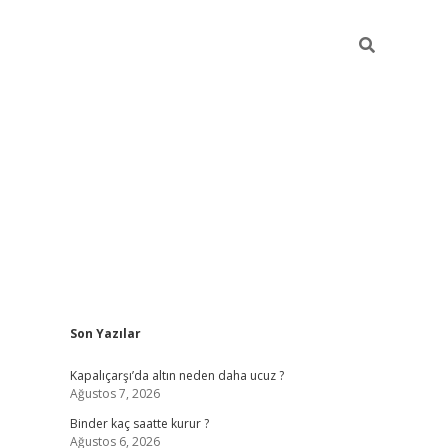
Sidebar
Son Yazılar
ilbet güncel giriş adresi
ilbet mobil giriş
betexp
Kapalıçarşı’da altın neden daha ucuz ?
Ağustos 7, 2026
Binder kaç saatte kurur ?
Ağustos 6, 2026