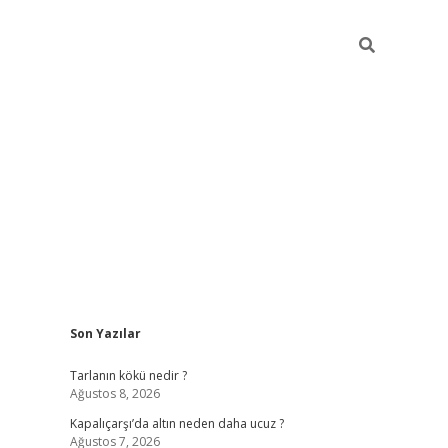
Sidebar
Son Yazılar
ilbet güncel giriş adresi
ilbet mobil giriş
b
Tarlanın kökü nedir ?
Ağustos 8, 2026
Kapalıçarşı’da altın neden daha ucuz ?
Ağustos 7, 2026