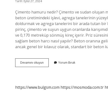
Tarih: Eylül 27, 2024
Çimento hamuru nedir? Çimento ve sudan oluşan 
beton üretimindeki işlevi, agrega tanelerinin yüzeyl
doldurmak ve agrega tanelerini bir arada tutan bir b
pirinç, çimento ve suyun uygun oranlarda karışımıd
ve 0,170 metreküp sönmüş kireç içerir. Priz süresin
sağlam beton harcı nasıl yapılır? Beton oranına gelin
ancak genel bir kılavuz olarak, standart bir beton k
Çimento
Devamını okuyun
Yorum Bırak
Hamuru
Nasıl
Yapılır
https://www.bulgsm.com
https://mosmoda.com.tr
h