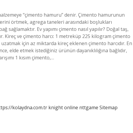
malzemeye “çimento hamuru” denir. Çimento hamurunun
erini örtmek, agrega taneleri arasındaki boşlukları
ağ sağlamaktır. Ev yapımı çimento nasıl yapılır? Doğal taş,
ır. Kireç ve çimento harcı: 1 metreküp 225 kilogram çimento
i uzatmak için az miktarda kireç eklenen çimento harcıdır. En
ce, elde etmek istediğiniz ürünün dayanıklılığına bağlıdır,
arışımı 1 kısım çimento,…
ttps://kolaydna.com.tr
knight online
nttgame
Sitemap