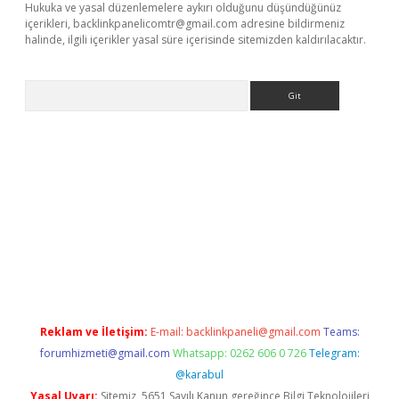
Hukuka ve yasal düzenlemelere aykırı olduğunu düşündüğünüz
içerikleri,
backlinkpanelicomtr@gmail.com
adresine bildirmeniz
halinde, ilgili içerikler yasal süre içerisinde sitemizden kaldırılacaktır.
Arama
iriş
betexper giriş
Reklam ve İletişim:
E-mail:
backlinkpaneli@gmail.com
Teams:
forumhizmeti@gmail.com
Whatsapp: 0262 606 0 726
Telegram:
@karabul
Yasal Uyarı:
Sitemiz, 5651 Sayılı Kanun gereğince Bilgi Teknolojileri