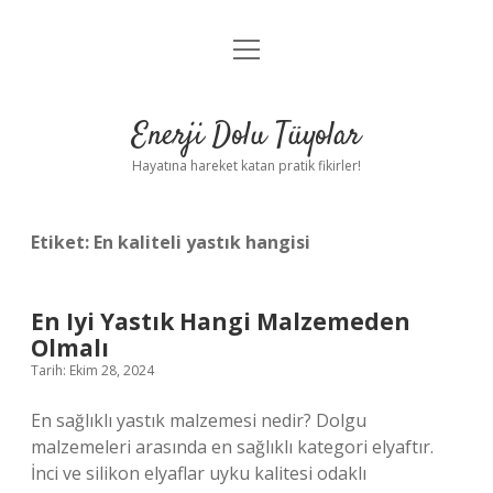
menüyü
Anasayfa
aç
Gizlilik Politikası
Enerji Dolu Tüyolar
Yasal Uyarı
Hayatına hareket katan pratik fikirler!
Hakkımızda
Etiket:
En kaliteli yastık hangisi
En Iyi Yastık Hangi Malzemeden
Olmalı
Tarih: Ekim 28, 2024
En sağlıklı yastık malzemesi nedir? Dolgu
malzemeleri arasında en sağlıklı kategori elyaftır.
İnci ve silikon elyaflar uyku kalitesi odaklı