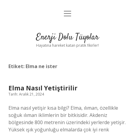
menüyü
Anasayfa
aç
Gizlilik Politikası
Enerji Dolu Tüyolar
Yasal Uyarı
Hayatına hareket katan pratik fikirler!
Hakkımızda
Etiket:
Elma ne ister
Elma Nasıl Yetiştirilir
Tarih: Aralık 21, 2024
Elma nasıl yetişir kısa bilgi? Elma, ılıman, özellikle
soğuk ılıman iklimlerin bir bitkisidir. Akdeniz
bölgesinde 800 metrenin üzerindeki yerlerde yetişir.
Yüksek ışık yoğunluğu elmalarda çok iyi renk