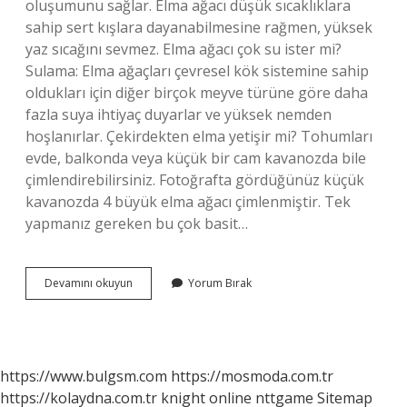
oluşumunu sağlar. Elma ağacı düşük sıcaklıklara
sahip sert kışlara dayanabilmesine rağmen, yüksek
yaz sıcağını sevmez. Elma ağacı çok su ister mi?
Sulama: Elma ağaçları çevresel kök sistemine sahip
oldukları için diğer birçok meyve türüne göre daha
fazla suya ihtiyaç duyarlar ve yüksek nemden
hoşlanırlar. Çekirdekten elma yetişir mi? Tohumları
evde, balkonda veya küçük bir cam kavanozda bile
çimlendirebilirsiniz. Fotoğrafta gördüğünüz küçük
kavanozda 4 büyük elma ağacı çimlenmiştir. Tek
yapmanız gereken bu çok basit…
Elma
Devamını okuyun
Yorum Bırak
Nasıl
Yetiştirilir
https://www.bulgsm.com
https://mosmoda.com.tr
https://kolaydna.com.tr
knight online
nttgame
Sitemap