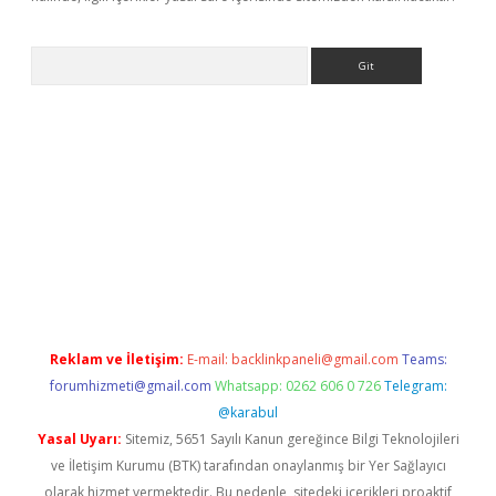
Arama
riş
betexper giriş
Reklam ve İletişim:
E-mail:
backlinkpaneli@gmail.com
Teams:
forumhizmeti@gmail.com
Whatsapp: 0262 606 0 726
Telegram:
@karabul
Yasal Uyarı:
Sitemiz, 5651 Sayılı Kanun gereğince Bilgi Teknolojileri
ve İletişim Kurumu (BTK) tarafından onaylanmış bir Yer Sağlayıcı
olarak hizmet vermektedir. Bu nedenle, sitedeki içerikleri proaktif