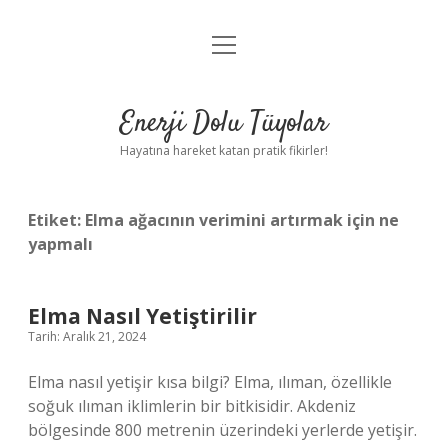
menüyü
Anasayfa
aç
Gizlilik Politikası
Enerji Dolu Tüyolar
Yasal Uyarı
Hayatına hareket katan pratik fikirler!
Hakkımızda
Etiket:
Elma ağacının verimini artırmak için ne
yapmalı
Elma Nasıl Yetiştirilir
Tarih: Aralık 21, 2024
Elma nasıl yetişir kısa bilgi? Elma, ılıman, özellikle
soğuk ılıman iklimlerin bir bitkisidir. Akdeniz
bölgesinde 800 metrenin üzerindeki yerlerde yetişir.