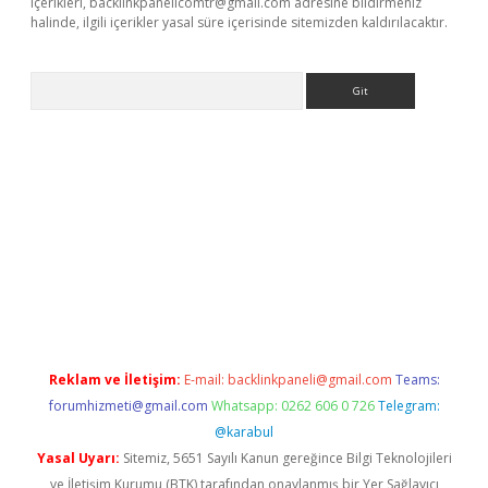
içerikleri,
backlinkpanelicomtr@gmail.com
adresine bildirmeniz
halinde, ilgili içerikler yasal süre içerisinde sitemizden kaldırılacaktır.
Arama
iriş
betexper giriş
Reklam ve İletişim:
E-mail:
backlinkpaneli@gmail.com
Teams:
forumhizmeti@gmail.com
Whatsapp: 0262 606 0 726
Telegram:
@karabul
Yasal Uyarı:
Sitemiz, 5651 Sayılı Kanun gereğince Bilgi Teknolojileri
ve İletişim Kurumu (BTK) tarafından onaylanmış bir Yer Sağlayıcı