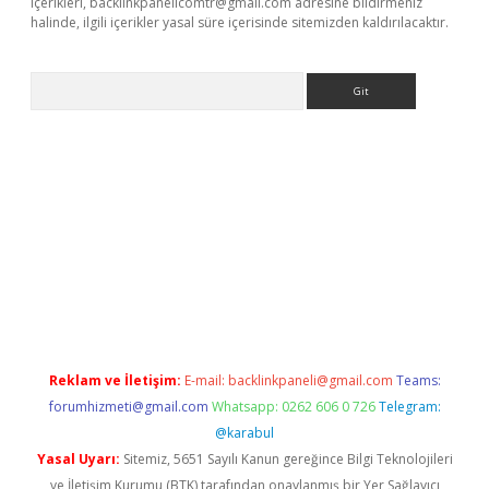
içerikleri,
backlinkpanelicomtr@gmail.com
adresine bildirmeniz
halinde, ilgili içerikler yasal süre içerisinde sitemizden kaldırılacaktır.
Arama
iriş
betexper giriş
Reklam ve İletişim:
E-mail:
backlinkpaneli@gmail.com
Teams:
forumhizmeti@gmail.com
Whatsapp: 0262 606 0 726
Telegram:
@karabul
Yasal Uyarı:
Sitemiz, 5651 Sayılı Kanun gereğince Bilgi Teknolojileri
ve İletişim Kurumu (BTK) tarafından onaylanmış bir Yer Sağlayıcı