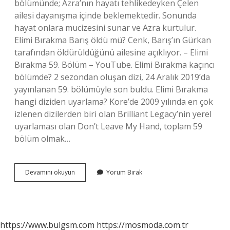
bölümünde; Azra’nın hayatı tehlikedeyken Çelen
ailesi dayanışma içinde beklemektedir. Sonunda
hayat onlara mucizesini sunar ve Azra kurtulur.
Elimi Bırakma Barış öldü mü? Cenk, Barış’ın Gürkan
tarafından öldürüldüğünü ailesine açıklıyor. – Elimi
Bırakma 59. Bölüm – YouTube. Elimi Bırakma kaçıncı
bölümde? 2 sezondan oluşan dizi, 24 Aralık 2019’da
yayınlanan 59. bölümüyle son buldu. Elimi Bırakma
hangi diziden uyarlama? Kore’de 2009 yılında en çok
izlenen dizilerden biri olan Brilliant Legacy’nin yerel
uyarlaması olan Don’t Leave My Hand, toplam 59
bölüm olmak…
Elimi
Devamını okuyun
Yorum Bırak
Bırakma
Kaçıncı
Bölümde
Final
Yaptı
https://www.bulgsm.com
https://mosmoda.com.tr