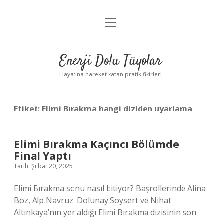
menüyü
Anasayfa
aç
Gizlilik Politikası
Enerji Dolu Tüyolar
Yasal Uyarı
Hayatına hareket katan pratik fikirler!
Hakkımızda
Etiket:
Elimi Bırakma hangi diziden uyarlama
Elimi Bırakma Kaçıncı Bölümde
Final Yaptı
Tarih: Şubat 20, 2025
Elimi Bırakma sonu nasıl bitiyor? Başrollerinde Alina
Boz, Alp Navruz, Dolunay Soysert ve Nihat
Altınkaya’nın yer aldığı Elimi Bırakma dizisinin son