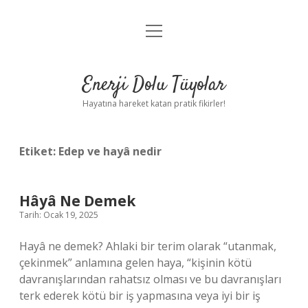
menüyü
Anasayfa
aç
Gizlilik Politikası
Enerji Dolu Tüyolar
Yasal Uyarı
Hayatına hareket katan pratik fikirler!
Hakkımızda
Etiket:
Edep ve hayâ nedir
Hâyâ Ne Demek
Tarih: Ocak 19, 2025
Hayâ ne demek? Ahlaki bir terim olarak “utanmak,
çekinmek” anlamına gelen haya, “kişinin kötü
davranışlarından rahatsız olması ve bu davranışları
terk ederek kötü bir iş yapmasına veya iyi bir iş