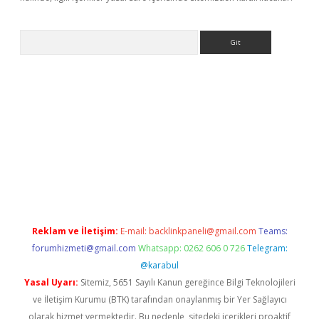
Arama
riş
betexper giriş
Reklam ve İletişim:
E-mail:
backlinkpaneli@gmail.com
Teams:
forumhizmeti@gmail.com
Whatsapp: 0262 606 0 726
Telegram:
@karabul
Yasal Uyarı:
Sitemiz, 5651 Sayılı Kanun gereğince Bilgi Teknolojileri
ve İletişim Kurumu (BTK) tarafından onaylanmış bir Yer Sağlayıcı
olarak hizmet vermektedir. Bu nedenle, sitedeki içerikleri proaktif