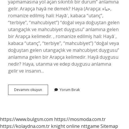
yapmamasına yol açan sıkıntılı bir durum” anlamına
gelir. Arapça hayâ ne demek? Haya (Arapça: حياء,
romanize edilmiş hali: Hayāʾ, kabaca “utanç”,
“terbiye”, “mahcubiyet”) “doğal veya doğuştan gelen
utangaçlık ve mahcubiyet duygusu” anlamına gelen
bir Arapça kelimedir. , romanize edilmiş hali: Hayāʾ,
kabaca “utanç”, “terbiye”, “mahcubiyet”) “doğal veya
doğuştan gelen utangaçlık ve mahcubiyet duygusu”
anlamına gelen bir Arapça kelimedir. Hayâ duygusu
nedir? Haya, utanma ve edep duygusu anlamına
gelir ve insanın…
Hâyâ
Devamını okuyun
Yorum Bırak
Ne
Demek
https://www.bulgsm.com
https://mosmoda.com.tr
https://kolaydna.com.tr
knight online
nttgame
Sitemap