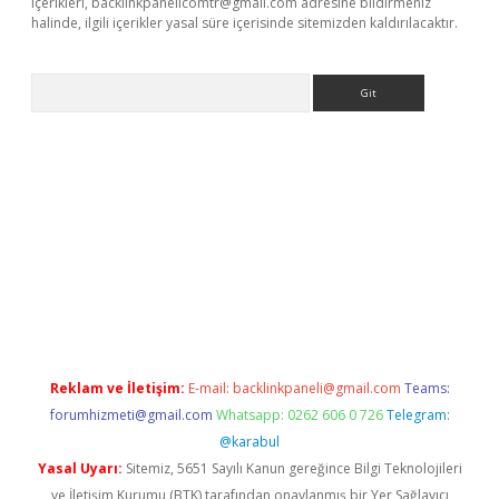
içerikleri,
backlinkpanelicomtr@gmail.com
adresine bildirmeniz
halinde, ilgili içerikler yasal süre içerisinde sitemizden kaldırılacaktır.
Arama
iriş
betexper giriş
Reklam ve İletişim:
E-mail:
backlinkpaneli@gmail.com
Teams:
forumhizmeti@gmail.com
Whatsapp: 0262 606 0 726
Telegram:
@karabul
Yasal Uyarı:
Sitemiz, 5651 Sayılı Kanun gereğince Bilgi Teknolojileri
ve İletişim Kurumu (BTK) tarafından onaylanmış bir Yer Sağlayıcı