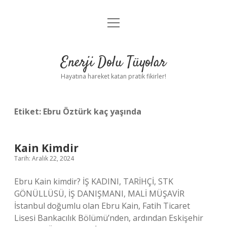
menüyü
Anasayfa
aç
Gizlilik Politikası
Enerji Dolu Tüyolar
Yasal Uyarı
Hayatına hareket katan pratik fikirler!
Hakkımızda
Etiket:
Ebru Öztürk kaç yaşında
Kain Kimdir
Tarih: Aralık 22, 2024
Ebru Kain kimdir? İŞ KADINI, TARİHÇİ, STK
GÖNÜLLÜSÜ, İŞ DANIŞMANI, MALİ MÜŞAVİR
İstanbul doğumlu olan Ebru Kain, Fatih Ticaret
Lisesi Bankacılık Bölümü’nden, ardından Eskişehir