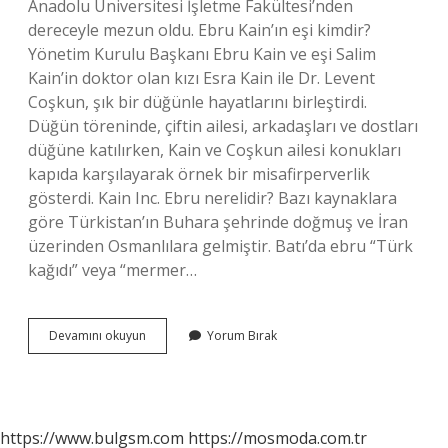
Anadolu Üniversitesi İşletme Fakültesi’nden
dereceyle mezun oldu. Ebru Kain’ın eşi kimdir?
Yönetim Kurulu Başkanı Ebru Kain ve eşi Salim
Kain’in doktor olan kızı Esra Kain ile Dr. Levent
Coşkun, şık bir düğünle hayatlarını birleştirdi.
Düğün töreninde, çiftin ailesi, arkadaşları ve dostları
düğüne katılırken, Kain ve Coşkun ailesi konukları
kapıda karşılayarak örnek bir misafirperverlik
gösterdi. Kain Inc. Ebru nerelidir? Bazı kaynaklara
göre Türkistan’ın Buhara şehrinde doğmuş ve İran
üzerinden Osmanlılara gelmiştir. Batı’da ebru “Türk
kağıdı” veya “mermer…
Kain
Devamını okuyun
Yorum Bırak
Kimdir
https://www.bulgsm.com
https://mosmoda.com.tr